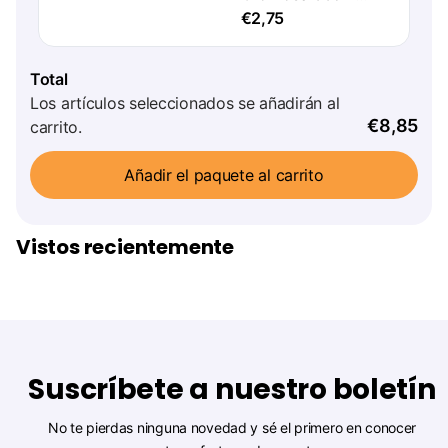
20pcs
€2,75
Total
Los artículos seleccionados se añadirán al
€8,85
carrito.
Añadir el paquete al carrito
Vistos recientemente
Suscríbete a nuestro boletín
No te pierdas ninguna novedad y sé el primero en conocer