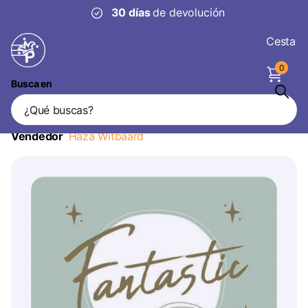
30 días
de devolución
Cesta
0
Busca en
Servilletas 50 Años Verde Oro 33cm
20pcs
Vendedor
Haza Witbaard