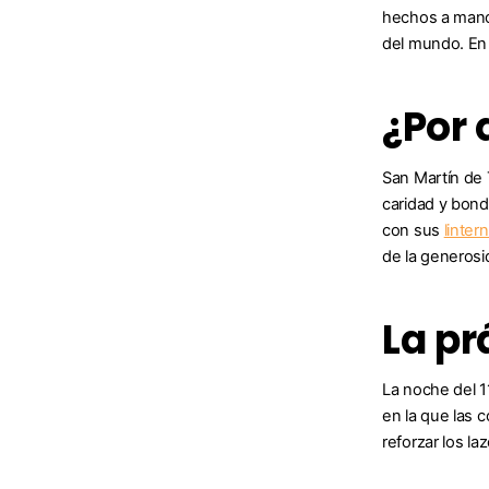
hechos a mano 
del mundo. En 
¿Por 
San Martín de 
caridad y bond
con sus
linter
de la generosi
La pr
La noche del 1
en la que las 
reforzar los la