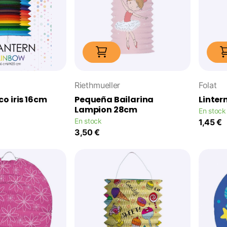
Riethmueller
Folat
o iris 16cm
Pequeña Bailarina
Linter
Lampion 28cm
En stock
En stock
1,45 €
3,50 €