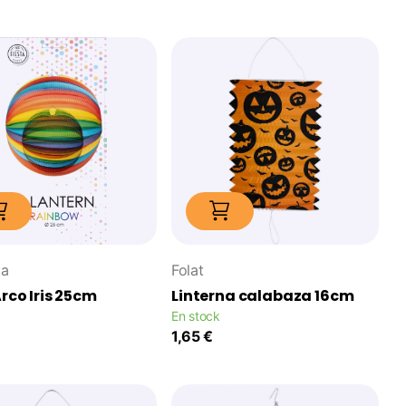
ta
Folat
Arco Iris 25cm
Linterna calabaza 16cm
En stock
1,65 €