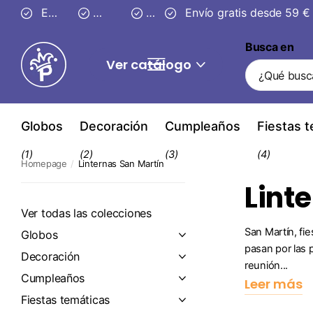
Entrega segura en
Envío gratis desde 59 €
3–4 días
30 días
Envío gratis desde 59 €
de devolución
Busca en
Ver catálogo
Globos
Decoración
Cumpleaños
Fiestas 
(1)
(2)
(3)
(4)
Homepage
Linternas San Martín
Lint
Ver todas las colecciones
San Martín, fie
Globos
pasan por las p
Decoración
reunión...
Cumpleaños
Leer más
Fiestas temáticas