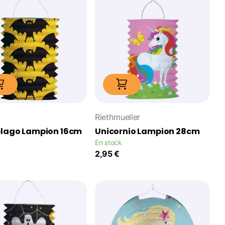
Riethmueller
élago Lampion 16cm
Unicornio Lampion 28cm
En stock
2,95 €