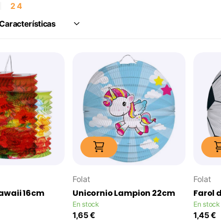
2
4
Folat
Folat
Hawaii 16cm
Unicornio Lampion 22cm
Farol 
En stock
En stock
1,65 €
1,45 €