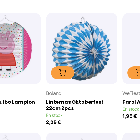
Boland
WeFies
Bulbo Lampion
Linternas Oktoberfest
Farol 
22cm 2pcs
En stock
En stock
1,95 €
2,25 €