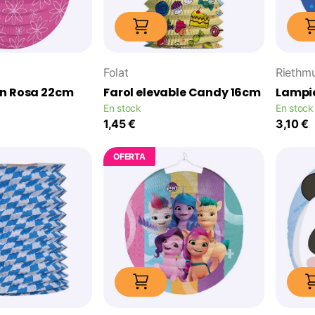
Folat
Riethmu
on Rosa 22cm
Farol elevable Candy 16cm
Lampi
En stock
En stock
1,45 €
3,10 €
OFERTA