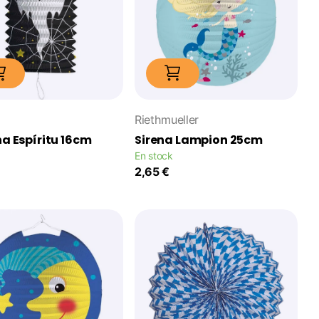
Riethmueller
na Espíritu 16cm
Sirena Lampion 25cm
En stock
2,65 €