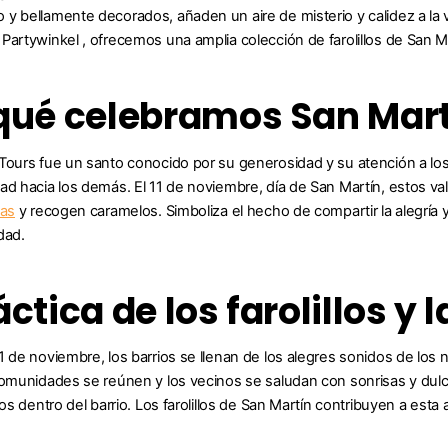
y bellamente decorados, añaden un aire de misterio y calidez a la vel
Partywinkel , ofrecemos una amplia colección de farolillos de San 
qué celebramos San Mar
Tours fue un santo conocido por su generosidad y su atención a lo
ad hacia los demás. El 11 de noviembre, día de San Martín, estos v
nas
y recogen caramelos. Simboliza el hecho de compartir la alegría 
dad.
áctica de los farolillos 
1 de noviembre, los barrios se llenan de los alegres sonidos de los 
comunidades se reúnen y los vecinos se saludan con sonrisas y dulce
zos dentro del barrio. Los farolillos de San Martín contribuyen a esta