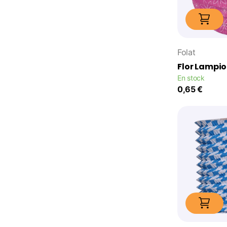
Folat
Flor Lampi
En stock
0,65 €