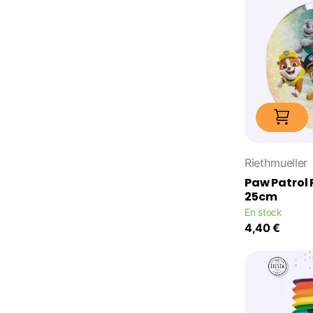
Riethmueller
Paw Patrol
25cm
En stock
4,40 €