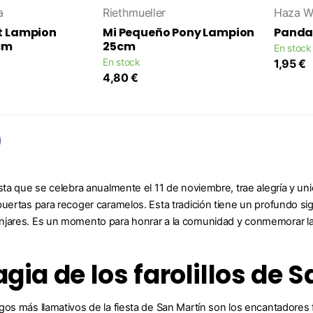
a
Riethmueller
Haza W
t Lampion
Mi Pequeño Pony Lampion
Panda
cm
25cm
En stock
En stock
1,95 €
4,80 €
sta que se celebra anualmente el 11 de noviembre, trae alegría y uni
uertas para recoger caramelos. Esta tradición tiene un profundo sign
njares. Es un momento para honrar a la comunidad y conmemorar la
gia de los farolillos de 
os más llamativos de la fiesta de San Martín son los encantadores fa