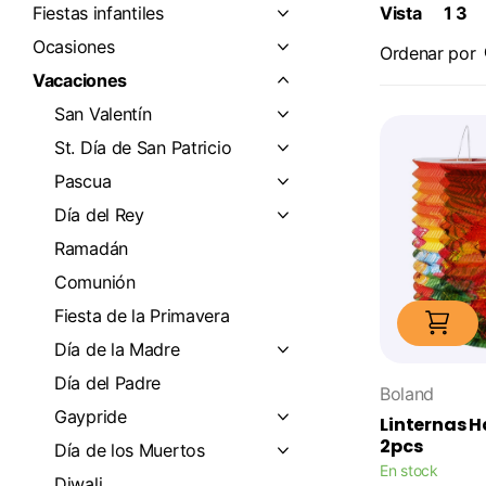
Fiestas infantiles
Vista
1
3
Ocasiones
Ordenar por
Vacaciones
San Valentín
St. Día de San Patricio
Pascua
Día del Rey
Ramadán
Comunión
Fiesta de la Primavera
Día de la Madre
Día del Padre
Boland
Gaypride
Linternas 
2pcs
Día de los Muertos
En stock
Diwali