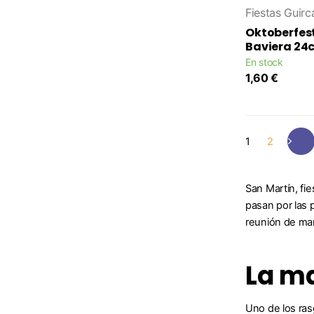
Fiestas Guirc
Oktoberfes
Baviera 24
En stock
1,60 €
1
2
San Martín, fie
pasan por las p
reunión de ma
La ma
Uno de los rasg