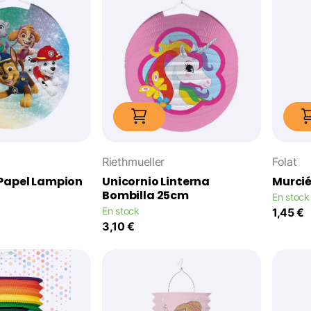
Riethmueller
Folat
 Papel Lampion
Unicornio Linterna
Murci
Bombilla 25cm
En stock
En stock
1,45 €
3,10 €