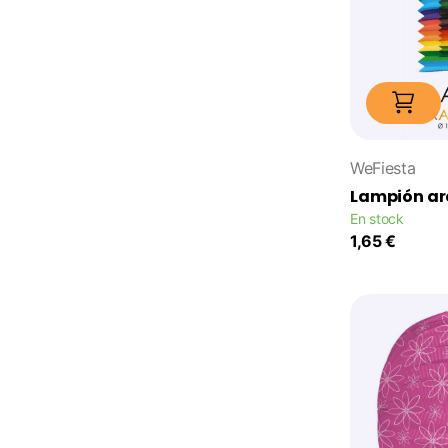
WeFiesta
Lampión arc
En stock
1,65 €