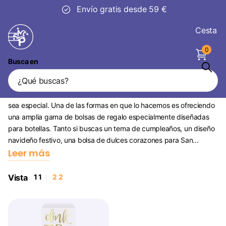
e 59 €
30 días
de devoluc
Cesta
0
Busca en
Bolsas de regalo Botella
En Partywinkel , nos esforzamos por hacer que cada celebración
sea especial. Una de las formas en que lo hacemos es ofreciendo
una amplia gama de bolsas de regalo especialmente diseñadas
para botellas. Tanto si buscas un tema de cumpleaños, un diseño
navideño festivo, una bolsa de dulces corazones para San...
Leer más
Vista
1
1
2
2