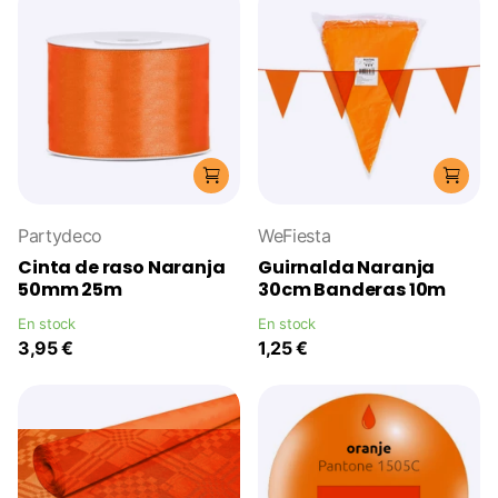
Partydeco
WeFiesta
Cinta de raso Naranja
Guirnalda Naranja
50mm 25m
30cm Banderas 10m
En stock
En stock
3,95 €
1,25 €