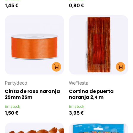
1,45 €
0,80 €
Partydeco
WeFiesta
Cinta de raso naranja
Cortina de puerta
25mm 25m
naranja 2,4 m
En stock
En stock
1,50 €
3,95 €