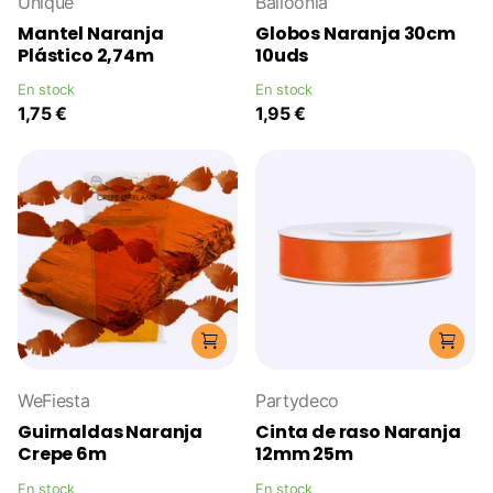
Unique
Balloonia
Mantel Naranja
Globos Naranja 30cm
Plástico 2,74m
10uds
En stock
En stock
1,75 €
1,95 €
WeFiesta
Partydeco
Guirnaldas Naranja
Cinta de raso Naranja
Crepe 6m
12mm 25m
En stock
En stock