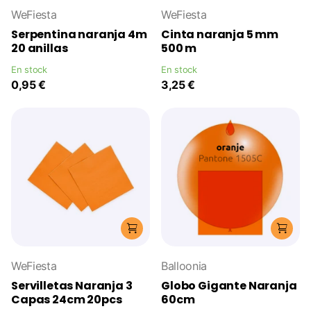
WeFiesta
WeFiesta
Serpentina naranja 4m
Cinta naranja 5 mm
20 anillas
500 m
En stock
En stock
0,95 €
3,25 €
WeFiesta
Balloonia
Servilletas Naranja 3
Globo Gigante Naranja
Capas 24cm 20pcs
60cm