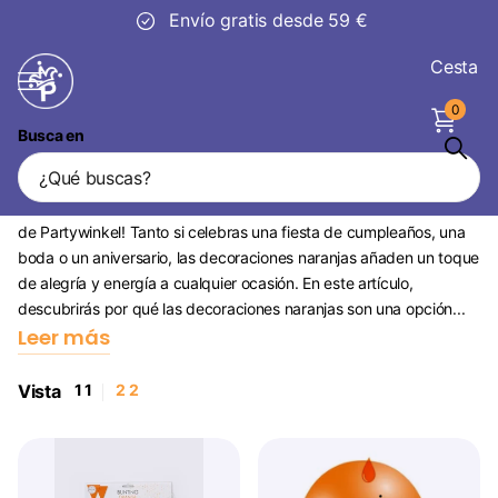
Envío gratis desde 59 €
Cesta
0
Busca en
Decoración Naranja
¡Salta al mundo de la magia festiva con las decoraciones naranjas
de Partywinkel! Tanto si celebras una fiesta de cumpleaños, una
boda o un aniversario, las decoraciones naranjas añaden un toque
de alegría y energía a cualquier ocasión. En este artículo,
descubrirás por qué las decoraciones naranjas son una opción...
Leer más
Vista
1
1
2
2