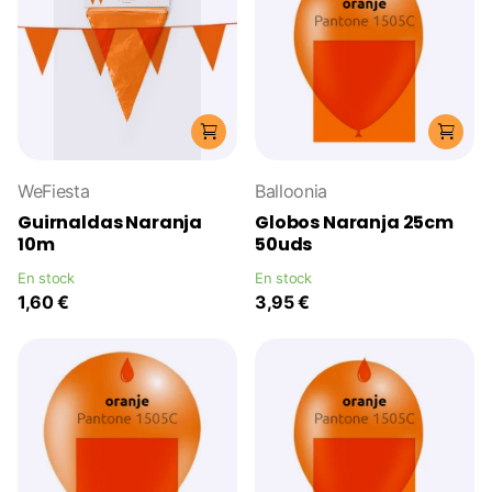
WeFiesta
Balloonia
Guirnaldas Naranja
Globos Naranja 25cm
10m
50uds
En stock
En stock
1,60 €
3,95 €