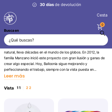
30 días
de devolución
Cesta
0
Busca en
Balloonia
Balloonia, fabricante e impresor de globos de látex de caucho
natural, lleva décadas en el mundo de los globos. En 2012, la
familia Manzano inició este proyecto con gran ilusión y ganas de
crear algo especial. Hoy, Balloonia sigue mejorando y
perfeccionando el trabajo, siempre con la vista puesta en...
Leer más
Vista
1
1
2
2