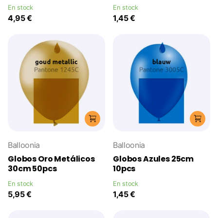
En stock
En stock
4,95 €
1,45 €
Balloonia
Balloonia
Globos Oro Metálicos
Globos Azules 25cm
30cm 50pcs
10pcs
En stock
En stock
5,95 €
1,45 €