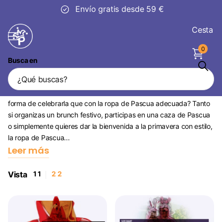
30 días
de devolución
Cesta
0
Busca en
Ropa de Pascua
La Pascua es una fiesta llena de alegría y color, y ¿qué mejor
forma de celebrarla que con la ropa de Pascua adecuada? Tanto
si organizas un brunch festivo, participas en una caza de Pascua
o simplemente quieres dar la bienvenida a la primavera con estilo,
la ropa de Pascua...
Leer más
Vista
1
1
2
2