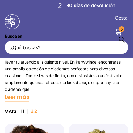
30 días
de devolución
Cesta
0
Busca en
Diademas
Las diademas son accesorios versátiles y modernos que pueden
llevar tu atuendo al siguiente nivel. En Partywinkel encontrarás
una amplia colección de diademas perfectas para diversas
ocasiones. Tanto si vas de fiesta, como si asistes a un festival o
simplemente quieres refrescar tu look diario, siempre hay una
diadema que...
Leer más
Vista
1
1
2
2