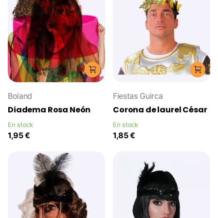
Boland
Fiestas Guirca
Diadema Rosa Neón
Corona de laurel César
En stock
En stock
1,95 €
1,85 €