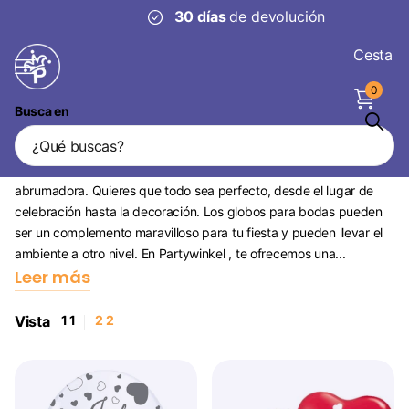
30 días
de devolución
Cesta
0
Busca en
Globos de boda
Planificar una boda es una experiencia emocionante y a veces
abrumadora. Quieres que todo sea perfecto, desde el lugar de
celebración hasta la decoración. Los globos para bodas pueden
ser un complemento maravilloso para tu fiesta y pueden llevar el
ambiente a otro nivel. En Partywinkel , te ofrecemos una...
Leer más
Vista
1
1
2
2