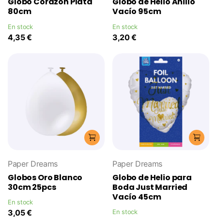
Globo Corazón Plata
Globo de Helio Anillo
80cm
Vacío 95cm
En stock
En stock
4,35 €
3,20 €
Paper Dreams
Paper Dreams
Globos Oro Blanco
Globo de Helio para
30cm 25pcs
Boda Just Married
Vacío 45cm
En stock
3,05 €
En stock