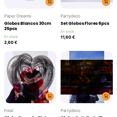
Paper Dreams
Partydeco
Globos Blancos 30cm
Set Globos Flores 6pcs
25pcs
En stock
En stock
11,60 €
2,60 €
Folat
Partydeco