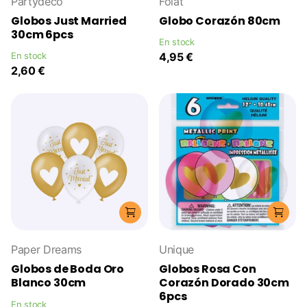
Partydeco
Folat
Globos Just Married
Globo Corazón 80cm
30cm 6pcs
En stock
En stock
4,95 €
2,60 €
Paper Dreams
Unique
Globos de Boda Oro
Globos Rosa Con
Blanco 30cm
Corazón Dorado 30cm
6pcs
En stock