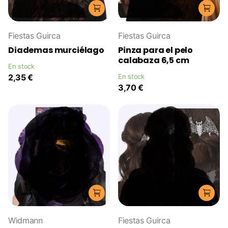
Fiestas Guirca
Fiestas Guirca
Diademas murciélago
Pinza para el pelo
calabaza 6,5 cm
En stock
2,35 €
En stock
3,70 €
Widmann
Fiestas Guirca