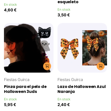
esqueleto
En stock
4,60 €
En stock
3,50 €
Fiestas Guirca
Fiestas Guirca
Pinza para el pelo de
Lazo de Halloween Azul
Halloween 3uds
Naranja
En stock
En stock
5,95 €
2,40 €