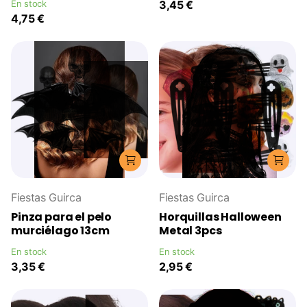
En stock
3,45 €
4,75 €
Fiestas Guirca
Fiestas Guirca
Pinza para el pelo
Horquillas Halloween
murciélago 13cm
Metal 3pcs
En stock
En stock
3,35 €
2,95 €