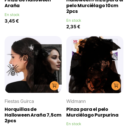
Araña
pelo Murciélago 10cm
2pcs
En stock
3,45 €
En stock
2,35 €
Fiestas Guirca
Widmann
Horquillas de
Pinza para el pelo
Halloween Araña 7,5cm
Murciélago Purpurina
2pcs
En stock