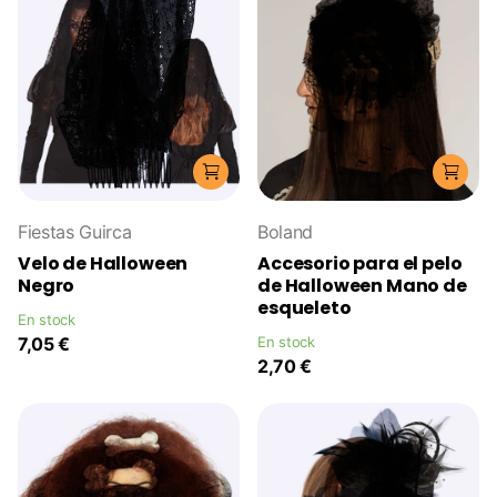
Fiestas Guirca
Boland
Velo de Halloween
Accesorio para el pelo
Negro
de Halloween Mano de
esqueleto
En stock
7,05 €
En stock
2,70 €