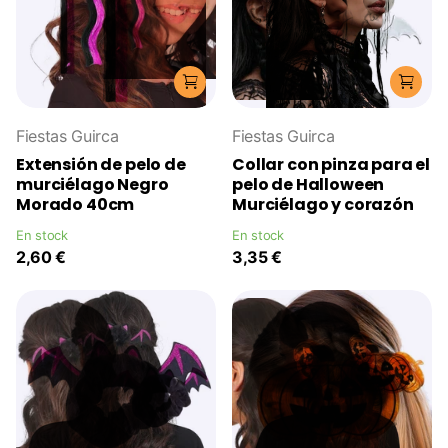
Fiestas Guirca
Fiestas Guirca
Extensión de pelo de
Collar con pinza para el
murciélago Negro
pelo de Halloween
Morado 40cm
Murciélago y corazón
En stock
En stock
2,60 €
3,35 €