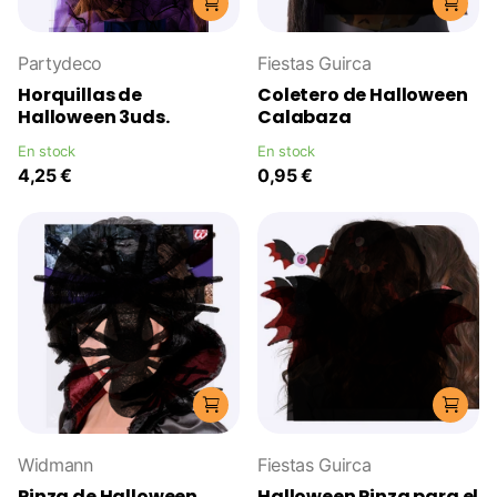
Partydeco
Fiestas Guirca
Horquillas de
Coletero de Halloween
Halloween 3uds.
Calabaza
En stock
En stock
4,25 €
0,95 €
Widmann
Fiestas Guirca
Pinza de Halloween
Halloween Pinza para el