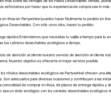
s más sobre las ventajas de los Platos Desechables Verdes, puede q
nos esforzamos por hacer que tu experiencia de compra sea lo más fá
 en línea:
en Partywinkel puedes hacer fácilmente tu pedido en línea
gicos Desechables. Con sólo unos clics, haces tu pedido.
ega rápidos:
Entendemos que necesitas tu vajilla a tiempo para tu ev
as tus Letreros desechables ecológicos a tiempo.
cio de atención al cliente:
nuestro servicio de atención al cliente e
lema. Nuestro objetivo es ofrecerte el mejor servicio posible.
 los rótulos desechables ecológicos de Partywinkel ofrecen una alter
. Son adecuados para diversas ocasiones y contribuyen a las iniciati
la comodidad de comprar en línea, de plazos de entrega rápidos y de
 sea un éxito ecológico con los carteles desechables ecológicos d