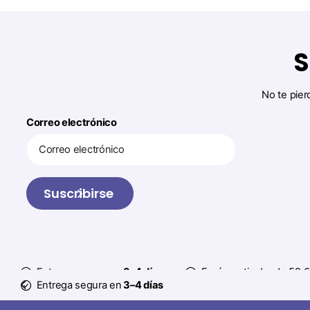
S
No te pier
Correo electrónico
Suscribirse
Entrega segura en
3–4 días
Envío gratis desde 59 €
Entrega segura en
3–4 días