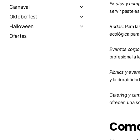
Fiestas y cum
Carnaval
servir pasteles
Oktoberfest
Halloween
Bodas:
Para la
ecológica para l
Ofertas
Eventos corpor
profesional a 
Picnics y evento
y la durabilid
Catering y ca
ofrecen una so
Como