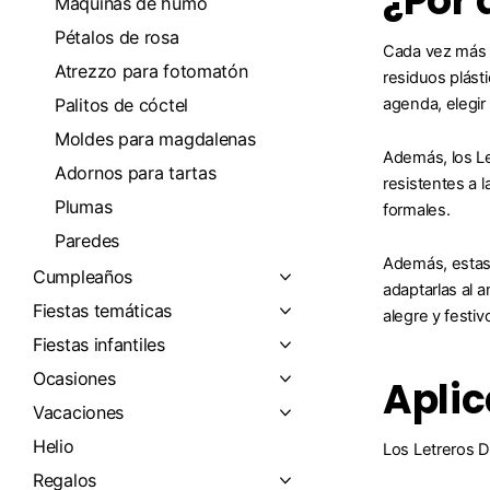
¿Por 
Máquinas de humo
Pétalos de rosa
Cada vez más g
Atrezzo para fotomatón
residuos plást
Palitos de cóctel
agenda, elegir 
Moldes para magdalenas
Además, los Le
Adornos para tartas
resistentes a 
Plumas
formales.
Paredes
Además, estas 
Cumpleaños
adaptarlas al 
Fiestas temáticas
alegre y festiv
Fiestas infantiles
Ocasiones
Aplic
Vacaciones
Helio
Los Letreros D
Regalos