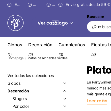
Entrega segura en
Envío gratis desde 59 €
3–4 días
30 días
Envío gratis desde 59 €
de devolución
Busca en
Ver catálogo
Globos
Decoración
Cumpleaños
Fiestas 
(1)
(2)
(3)
(4)
Homepage
Platos desechables verdes
Plat
Ver todas las colecciones
En Partywinkel
Globos
mundo más sos
Decoración
más gente elig
Slingers
Leer más
Por color