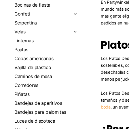
En Partywinkel
Bocinas de fiesta
mundo más sos
Confeti
más gente elig
Serpentina
pedidos en nue
Velas
Linternas
Plato
Pajitas
Copas americanas
Los Platos Des
sostenibles, c
Vajilla de plástico
desechables co
Caminos de mesa
menos perjudic
Corredores
Los Platos Des
Piñatas
tamaños y dise
Bandejas de aperitivos
boda
, un even
Bandejas para palomitas
Luces de discoteca