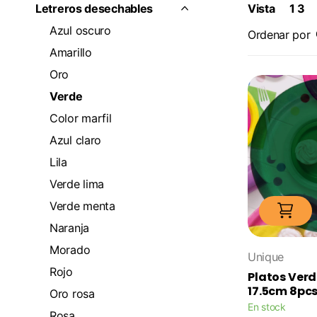
Letreros desechables
Vista
1
3
Azul oscuro
Ordenar por
Amarillo
Oro
Verde
Color marfil
Azul claro
Lila
Verde lima
Verde menta
Naranja
Morado
Unique
Rojo
Platos Ver
17.5cm 8pc
Oro rosa
En stock
Rosa