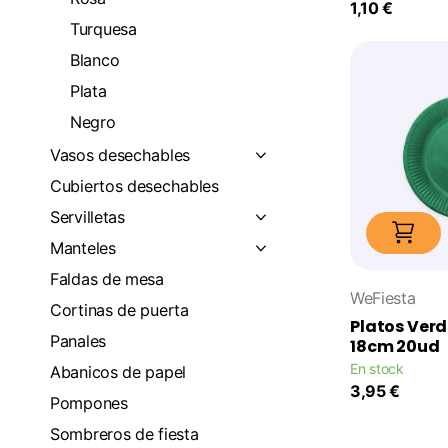
1,10 €
Turquesa
Blanco
Plata
Negro
Vasos desechables
Cubiertos desechables
Servilletas
Manteles
Faldas de mesa
WeFiesta
Cortinas de puerta
Platos Verd
Panales
18cm 20ud
En stock
Abanicos de papel
3,95 €
Pompones
Sombreros de fiesta