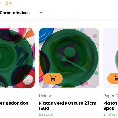
2
4
Unique
Paper 
des Redondos
Platos Verde Oscuro 23cm
Platos
s
16ud
8pcs
En stock
En stock