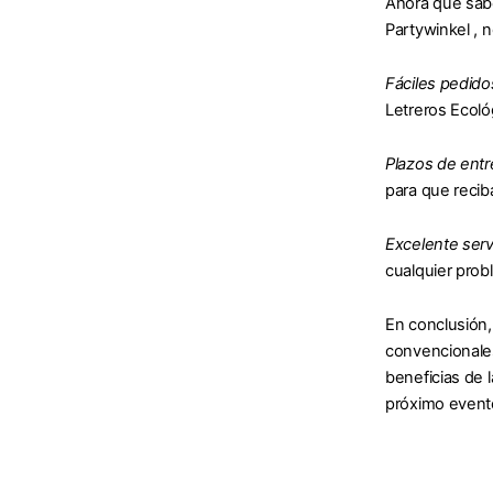
Ahora que sabe
Partywinkel , 
Fáciles pedidos
Letreros Ecoló
Plazos de entr
para que recib
Excelente servi
cualquier prob
En conclusión,
convencionales
beneficias de 
próximo evento