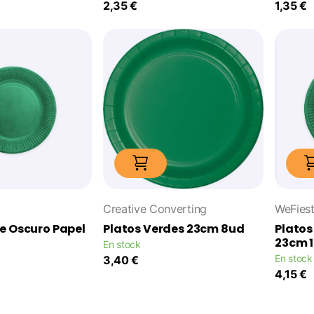
2,35 €
1,35 €
Creative Converting
WeFies
e Oscuro Papel
Platos Verdes 23cm 8ud
Platos
23cm 
En stock
En stock
3,40 €
4,15 €