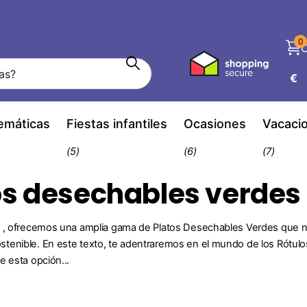
0
C
€
temáticas
Fiestas infantiles
Ocasiones
Vacaci
(5)
(6)
(7)
os desechables verdes
 , ofrecemos una amplia gama de Platos Desechables Verdes que no
tenible. En este texto, te adentraremos en el mundo de los Rótul
e esta opción...