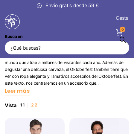
Envío gratis desde 59 €
Cesta
0
Busca en
Tirantes Oktoberfest
La Oktoberfest es una fiesta de la cerveza famosa en todo el
mundo que atrae a millones de visitantes cada año. Además de
degustar una deliciosa cerveza, el Oktoberfest también tiene que
ver con ropa elegante y llamativos accesorios del Oktoberfest. En
este texto, nos centraremos en un accesorio que...
Leer más
Vista
1
1
2
2