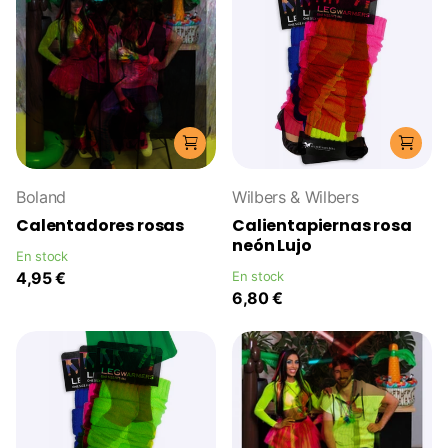
Boland
Wilbers & Wilbers
Calentadores rosas
Calientapiernas rosa
neón Lujo
En stock
4,95 €
En stock
6,80 €