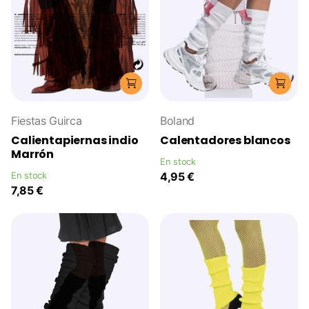
Fiestas Guirca
Boland
Calientapiernas indio
Calentadores blancos
Marrón
En stock
En stock
4,95 €
7,85 €