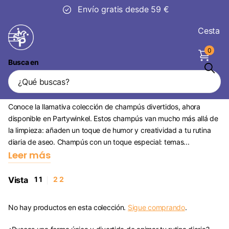
Envío gratis desde 59 €
Cesta
0
Busca en
Champú
¿Buscas una forma única y divertida de animar tu rutina diaria?
Conoce la llamativa colección de champús divertidos, ahora
disponible en Partywinkel. Estos champús van mucho más allá de
la limpieza: añaden un toque de humor y creatividad a tu rutina
diaria de aseo. Champús con un toque especial: temas...
Leer más
Vista
1
1
2
2
No hay productos en esta colección.
Sigue comprando
.