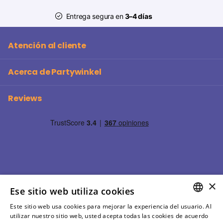
Entrega segura en
3–4 días
Atención al cliente
Acerca de Partywinkel
Reviews
×
Ese sitio web utiliza cookies
Este sitio web usa cookies para mejorar la experiencia del usuario. Al
SPANISH
utilizar nuestro sitio web, usted acepta todas las cookies de acuerdo
©
2026
Partywinkel Todos los precios incluyen IVA