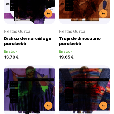
Fiestas Guirca
Fiestas Guirca
Disfraz de murciélago
Traje de dinosaurio
para bebé
para bebé
En stock
En stock
13,70 €
19,65 €