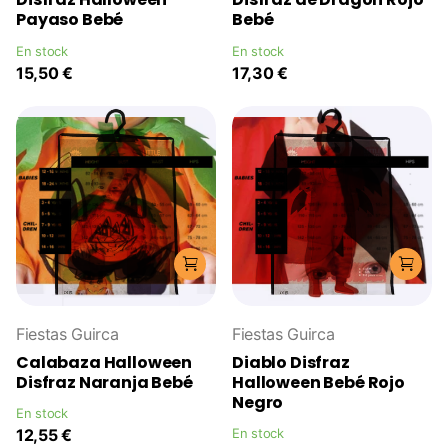
Payaso Bebé
Bebé
En stock
En stock
15,50 €
17,30 €
Fiestas Guirca
Fiestas Guirca
Calabaza Halloween
Diablo Disfraz
Disfraz Naranja Bebé
Halloween Bebé Rojo
Negro
En stock
12,55 €
En stock