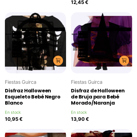
12,45 €
Fiestas Guirca
Fiestas Guirca
Disfraz Halloween
Disfraz de Halloween
Esqueleto Bebé Negro
de Bruja para Bebé
Blanco
Morado/Naranja
En stock
En stock
10,95 €
13,90 €