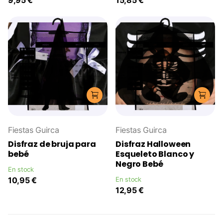
9,95 €
15,85 €
Fiestas Guirca
Fiestas Guirca
Disfraz de bruja para
Disfraz Halloween
bebé
Esqueleto Blanco y
Negro Bebé
En stock
10,95 €
En stock
12,95 €