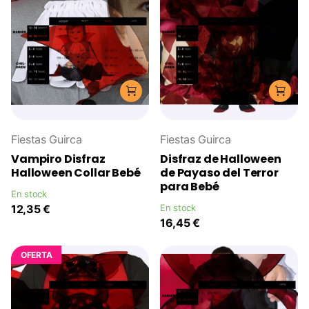
Fiestas Guirca
Fiestas Guirca
Vampiro Disfraz
Disfraz de Halloween
Halloween Collar Bebé
de Payaso del Terror
para Bebé
En stock
12,35 €
En stock
16,45 €
OFERTA