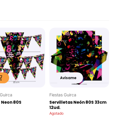
Avísame
 Guirca
Fiestas Guirca
 Neon 80S
Servilletas Neón 80S 33cm
12ud.
Agotado