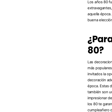
Los años 80 fu
extravagantes,
aquella época.
buena elección
¿Para
80?
Las decoracion
más populares 
invitados la o
decoración ad
época. Estas d
también son un
impresionar de 
los 80 te gara
cumpleañero 