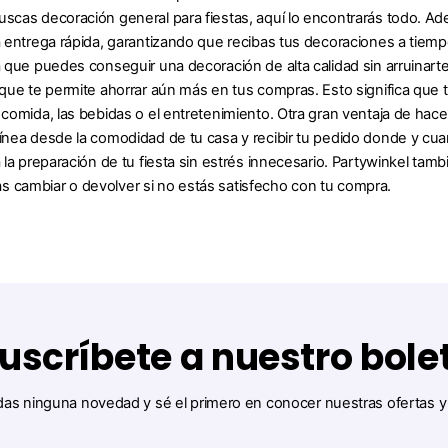
uscas decoración general para fiestas, aquí lo encontrarás todo. A
na entrega rápida, garantizando que recibas tus decoraciones a tiem
ca que puedes conseguir una decoración de alta calidad sin arruinar
o que te permite ahorrar aún más en tus compras. Esto significa que
a comida, las bebidas o el entretenimiento. Otra gran ventaja de ha
línea desde la comodidad de tu casa y recibir tu pedido donde y cua
a la preparación de tu fiesta sin estrés innecesario. Partywinkel tam
 cambiar o devolver si no estás satisfecho con tu compra.
uscríbete a nuestro bole
das ninguna novedad y sé el primero en conocer nuestras ofertas 