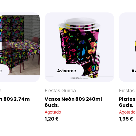
e
Avísame
A
a
Fiestas Guirca
Fiestas
n 80S 2,74m
Vasos Neón 80S 240ml
Platos
6uds.
6uds.
Agotado
Agotado
1,20 €
1,95 €