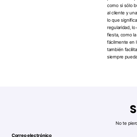
como si sólo b
al cliente y u
lo que signifi
regularidad, l
fiesta, como l
fácilmente en 
también facilit
siempre puedas
S
No te pier
Correo electrónico