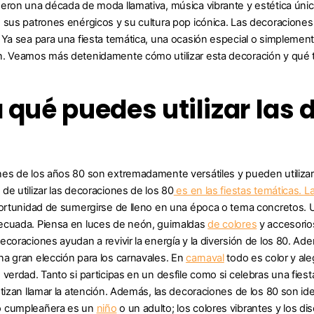
eron una década de moda llamativa, música vibrante y estética únic
 sus patrones enérgicos y su cultura pop icónica. Las decoraciones 
 Ya sea para una fiesta temática, una ocasión especial o simplemen
. Veamos más detenidamente cómo utilizar esta decoración y qué t
 qué puedes utilizar las 
es de los años 80 son extremadamente versátiles y pueden utiliza
de utilizar las decoraciones de los 80
es en las fiestas temáticas.
La
portunidad de sumergirse de lleno en una época o tema concretos. Un
ecuada. Piensa en luces de neón, guirnaldas
de colores
y accesorios
ecoraciones ayudan a revivir la energía y la diversión de los 80. Ad
a gran elección para los carnavales. En
carnaval
todo es color y al
verdad. Tanto si participas en un desfile como si celebras una fiesta 
ntizan llamar la atención. Además, las decoraciones de los 80 son id
o cumpleañera es un
niño
o un adulto; los colores vibrantes y los 