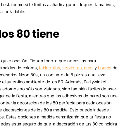
fiesta como si te limitas a añadir algunos toques llamativos,
 inolvidable.
los 80 tiene
quier ocasión. Tienen todo lo que necesitas para
uirnaldas de colores,
tablecloths
,
serviettes
,
cups
y
boards
de
ccesorios Neon 80s, un conjunto de 8 piezas que lleva
te el auténtico ambiente de los 80. Además, Partywinkel
 adornos no sólo son vistosos, sino también fáciles de usar
gar de la fiesta, mientras que los adhesivos de pared son una
ontrar la decoración de los 80 perfecta para cada ocasión.
ce decoraciones de los 80 a medida. Esto puede ir desde
s. Estas opciones a medida garantizarán que tu fiesta no
uedes estar seguro de que la decoración de tus 80 coincidirá