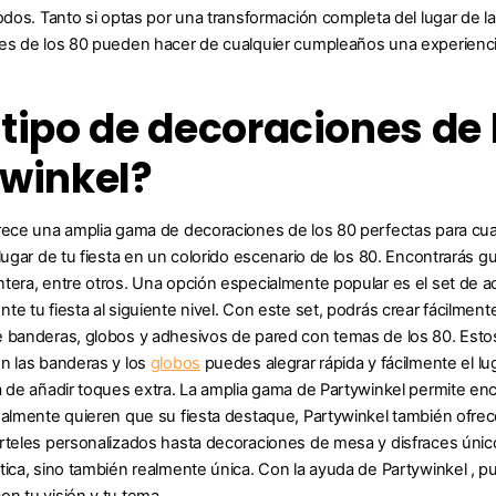
odos. Tanto si optas por una transformación completa del lugar de la 
es de los 80 pueden hacer de cualquier cumpleaños una experiencia
tipo de decoraciones de 
ywinkel?
rece una amplia gama de decoraciones de los 80 perfectas para cual
lugar de tu fiesta en un colorido escenario de los 80. Encontrarás g
tera, entre otros. Una opción especialmente popular es el set de a
te tu fiesta al siguiente nivel. Con este set, podrás crear fácilmen
 banderas, globos y adhesivos de pared con temas de los 80. Estos
n las banderas y los
globos
puedes alegrar rápida y fácilmente el lu
a de añadir toques extra. La amplia gama de Partywinkel permite enc
ealmente quieren que su fiesta destaque, Partywinkel también ofre
rteles personalizados hasta decoraciones de mesa y disfraces único
tica, sino también realmente única. Con la ayuda de Partywinkel , p
n tu visión y tu tema.