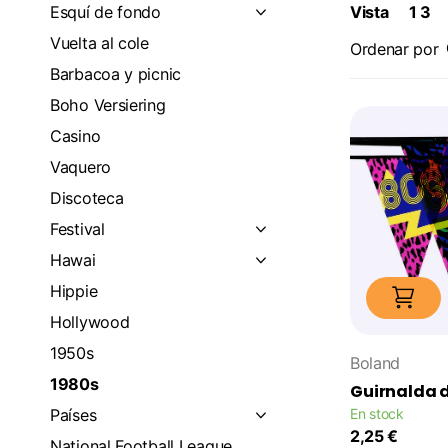
Esquí de fondo
Vista
1
3
Vuelta al cole
Ordenar por
Barbacoa y picnic
Boho Versiering
Casino
Vaquero
Discoteca
Festival
Hawai
Hippie
Hollywood
1950s
Boland
1980s
Guirnalda d
Países
En stock
2,25 €
National Football League