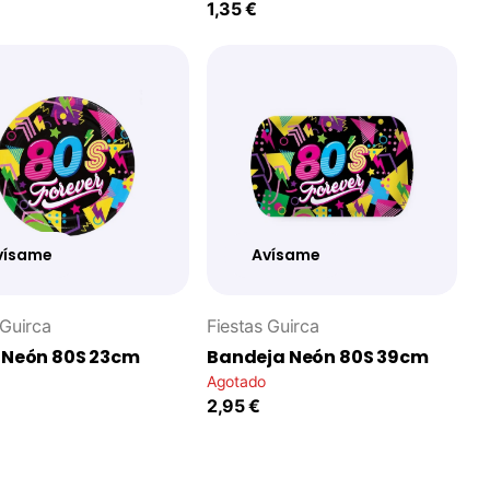
1,35 €
vísame
Avísame
 Guirca
Fiestas Guirca
 Neón 80S 23cm
Bandeja Neón 80S 39cm
Agotado
2,95 €