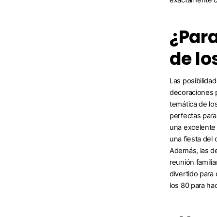
¿Para
de lo
Las posibilida
decoraciones p
temática de lo
perfectas para
una excelente 
una fiesta del
Además, las de
reunión famili
divertido para 
los 80 para ha