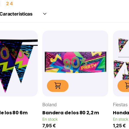
2
4
Boland
Fiestas
e los 80 6m
Bandera de los 80 2,2 m
Honda
En stock
En stock
7,95 €
1,25 €