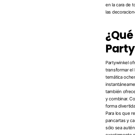
en la cara de t
las decoracion
¿Qué 
Part
Partywinkel of
transformar el 
temática ochen
instantáneamen
también ofrece
y combinar. Co
forma divertid
Para los que r
pancartas y ca
sólo sea autén
exactamente co