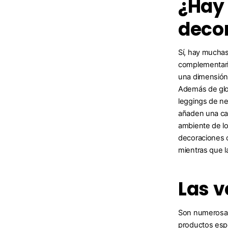
¿Hay 
decor
Sí, hay muchas
complementario
una dimensión 
Además de glo
leggings de ne
añaden una cap
ambiente de lo
decoraciones c
mientras que l
Las v
Son numerosas 
productos espe