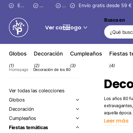
Entrega segura en
Envío gratis desde 59 €
3–4 días
30 días
30 días
de devolución
de devolución
Busca en
Ver catálogo
Globos
Decoración
Cumpleaños
Fiestas 
(1)
(2)
(3)
(4)
Homepage
Decoración de los 80
Deco
Ver todas las colecciones
Los años 80 fu
Globos
extravagantes,
Decoración
aquella época. 
Cumpleaños
Leer más
Fiestas temáticas