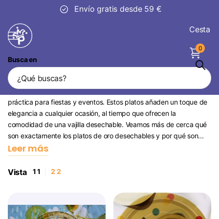
30 días
de devolución
Cesta
0
Busca en
Platos dorados
Los platos dorados desechables son una opción moderna y
práctica para fiestas y eventos. Estos platos añaden un toque de
elegancia a cualquier ocasión, al tiempo que ofrecen la
comodidad de una vajilla desechable. Veamos más de cerca qué
son exactamente los platos de oro desechables y por qué son...
Leer más
Vista
1
1
2
2