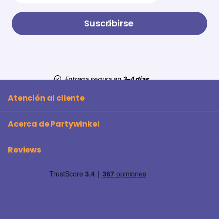
Suscribirse
Entrega segura en
3–4 días
Atención al cliente
Acerca de Partywinkel
Reviews