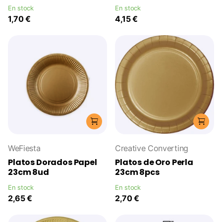
En stock
En stock
1,70 €
4,15 €
WeFiesta
Creative Converting
Platos Dorados Papel
Platos de Oro Perla
23cm 8ud
23cm 8pcs
En stock
En stock
2,65 €
2,70 €