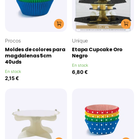
Procos
Unique
Moldes de colores para
Etapa Cupcake Oro
magdalenas 5cm
Negro
40uds
En stock
En stock
6,80 €
2,15 €