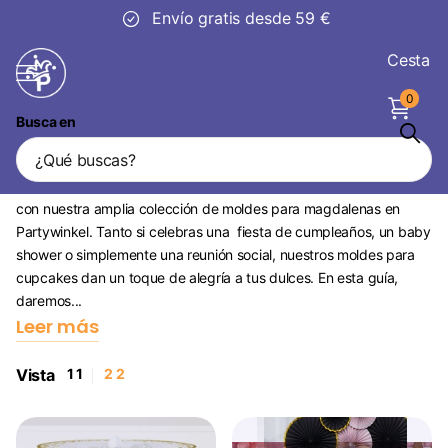
30 días
de devolución
Cesta
0
Busca en
Moldes para magdalenas
Prepárate para llevar tus habilidades reposteras al siguiente nivel
con nuestra amplia colección de moldes para magdalenas en
Partywinkel. Tanto si celebras una fiesta de cumpleaños, un baby
shower o simplemente una reunión social, nuestros moldes para
cupcakes dan un toque de alegría a tus dulces. En esta guía,
daremos...
Leer más
Vista
1
1
2
2