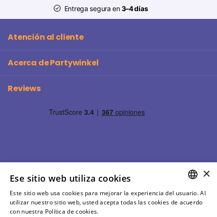
Entrega segura en
3–4 días
Atención al cliente
Acerca de Partywinkel
Reviews
×
Ese sitio web utiliza cookies
Este sitio web usa cookies para mejorar la experiencia del usuario. Al
SPANISH
utilizar nuestro sitio web, usted acepta todas las cookies de acuerdo
©
2026
Partywinkel Todos los precios incluyen IVA
con nuestra Política de cookies.
Más información
SPANISH