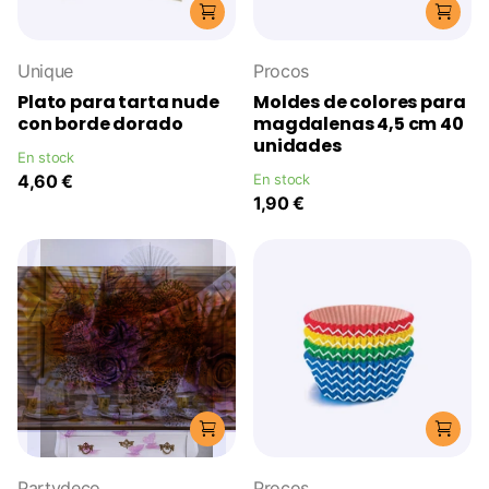
Unique
Procos
Plato para tarta nude
Moldes de colores para
con borde dorado
magdalenas 4,5 cm 40
unidades
En stock
4,60 €
En stock
1,90 €
Partydeco
Procos