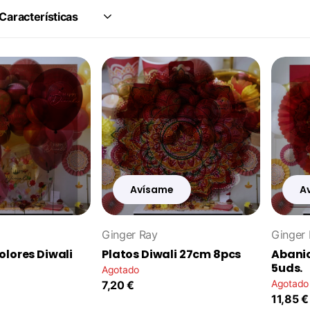
Avísame
A
Ginger Ray
Ginger
olores Diwali
Platos Diwali 27cm 8pcs
Abanic
5uds.
Agotado
Agotado
7,20 €
11,85 €