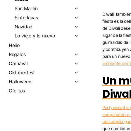
San Martín
Diwali, también
Sinterklaas
fiesta es la ce
Navidad
de Diwali dese
Lo viejo y lo nuevo
lugar de la fie
guirnaldas de l
Helio
y contribuyen a
Regalos
para un nuevo 
Carnaval
ambiente perfe
Oktoberfest
Un mu
Halloween
Diwal
Ofertas
Partywinkel of
complemento su
una amplia g
que combinan p