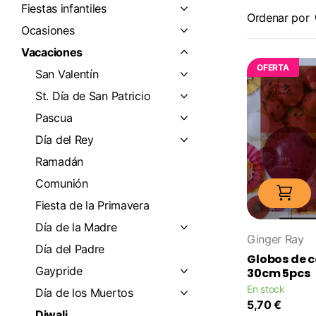
Fiestas infantiles
Ordenar por
Ocasiones
Vacaciones
OFERTA
San Valentín
St. Día de San Patricio
Pascua
Día del Rey
Ramadán
Comunión
Fiesta de la Primavera
Día de la Madre
Ginger Ray
Día del Padre
Globos de c
Gaypride
30cm 5pcs
En stock
Día de los Muertos
5,70 €
Diwali