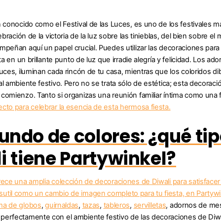
 conocido como el Festival de las Luces, es uno de los festivales má
lebración de la victoria de la luz sobre las tinieblas, del bien sobre 
mpeñan aquí un papel crucial. Puedes utilizar las decoraciones para 
sta en un brillante punto de luz que irradie alegría y felicidad. Los a
uces, iluminan cada rincón de tu casa, mientras que los coloridos dib
l ambiente festivo. Pero no se trata sólo de estética; esta decoració
comienzo. Tanto si organizas una reunión familiar íntima como una f
cto para celebrar la esencia de esta hermosa fiesta.
ndo de colores: ¿qué ti
i tiene Partywinkel?
rece una amplia colección de decoraciones de Diwali para satisfacer
til como un cambio de imagen completo para tu fiesta, en Partywin
ama de
globos
,
guirnaldas
,
tazas
,
tableros
,
servilletas
, adornos de me
erfectamente con el ambiente festivo de las decoraciones de Diwal