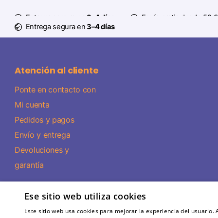
Entrega segura en
3–4 días
Envío gratis desde 59 €
Entrega segura en
3–4 días
Atención al cliente
Ponte en contacto con
Mi cuenta
Pedidos y pagos
Envío y entrega
Devoluciones y
garantía
Ese sitio web utiliza cookies
Este sitio web usa cookies para mejorar la experiencia del usuario. A