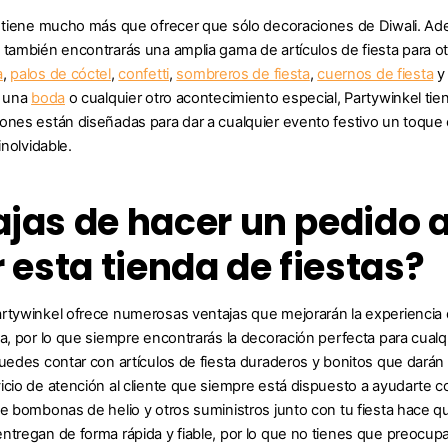
l tiene mucho más que ofrecer que sólo decoraciones de Diwali. Ad
 también encontrarás una amplia gama de artículos de fiesta para o
a
,
palos de cóctel
,
confetti
,
sombreros de fiesta
,
cuernos de fiesta
y 
, una
boda
o cualquier otro acontecimiento especial, Partywinkel tie
ones están diseñadas para dar a cualquier evento festivo un toque e
inolvidable.
jas de hacer un pedido a
r esta tienda de fiestas?
rtywinkel ofrece numerosas ventajas que mejorarán la experiencia de 
sa, por lo que siempre encontrarás la decoración perfecta para cualqu
puedes contar con artículos de fiesta duraderos y bonitos que dará
icio de atención al cliente que siempre está dispuesto a ayudarte c
te bombonas de helio y otros suministros junto con tu fiesta hace q
ntregan de forma rápida y fiable, por lo que no tienes que preocupa