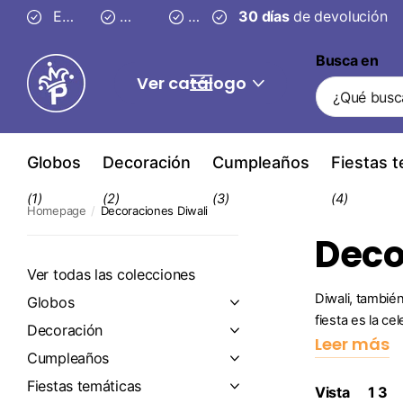
Entrega segura en
Envío gratis desde 59 €
3–4 días
30 días
30 días
de devolución
de devolución
Busca en
Ver catálogo
Globos
Decoración
Cumpleaños
Fiestas 
(1)
(2)
(3)
(4)
Homepage
Decoraciones Diwali
Deco
Ver todas las colecciones
Diwali, también
Globos
fiesta es la ce
Decoración
Leer más
Cumpleaños
Fiestas temáticas
Vista
1
3