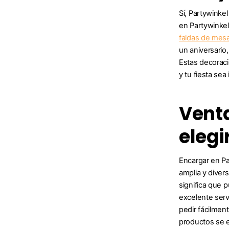
Sí, Partywinke
en Partywinkel
faldas de mes
un aniversario
Estas decoraci
y tu fiesta sea 
Venta
elegi
Encargar en Pa
amplia y diver
significa que 
excelente serv
pedir fácilmen
productos se e