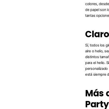
colores, desde
de papel son id
tantas opciones
Claro
Sí, todos los g
aire o helio, 
distintos tama
para el helio. 
personalizado 
está siempre d
Más q
Party