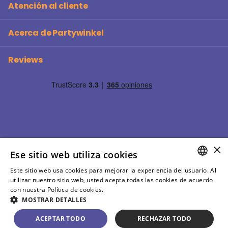
Atención al cliente
Acerca de Partywinkel
Reviews
×
Ese sitio web utiliza cookies
Este sitio web usa cookies para mejorar la experiencia del usuario. Al
SPANISH
utilizar nuestro sitio web, usted acepta todas las cookies de acuerdo
©
2026
Partywinkel Todos los precios incluyen IVA
con nuestra Política de cookies.
Más información
SPANISH
MOSTRAR DETALLES
ES (EUR €)
Menu
ACEPTAR TODO
RECHAZAR TODO