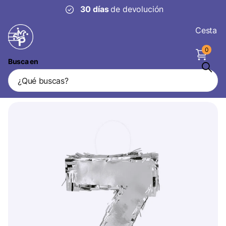
30 días
de devolución
Cesta
0
Busca en
7 Años Piñata Plata
Vendedor
Boland