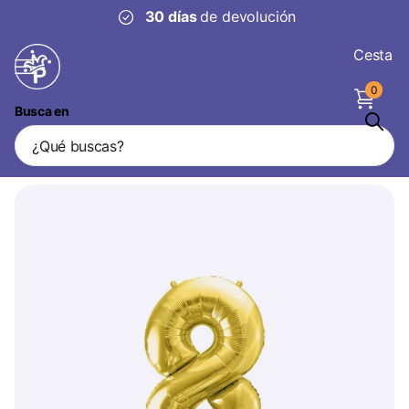
30 días
de devolución
Cesta
0
Busca en
Globo Figura 8 Años Oro Vacío 72cm
Vendedor
Partydeco