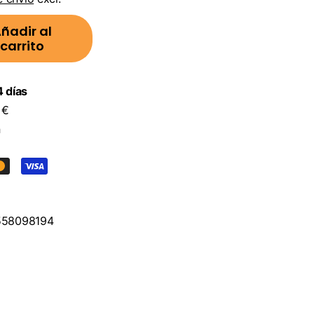
ñadir al
carrito
 días
 €
n
58098194