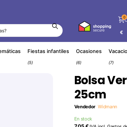
0
C
€
temáticas
Fiestas infantiles
Ocasiones
Vacaci
(5)
(6)
(7)
Bolsa Ve
25cm
Vendedor
Widmann
En stock
7,05 €
IVA incl.
Gastos d