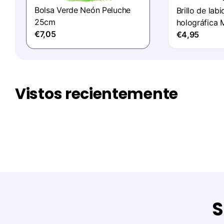
Bolsa Verde Neón Peluche
Brillo de lab
25cm
holográfica 
€7,05
Plata 15ml
€4,95
Vistos recientemente
S