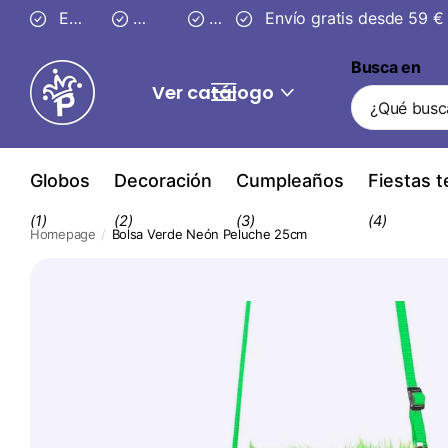
Entrega segura en
Envío gratis desde 59 €
3–4 días
30 días
30 días
de devolución
de devolución
Busca en
Ver catálogo
Globos
Decoración
Cumpleaños
Fiestas 
(1)
(2)
(3)
(4)
Homepage
Bolsa Verde Neón Peluche 25cm