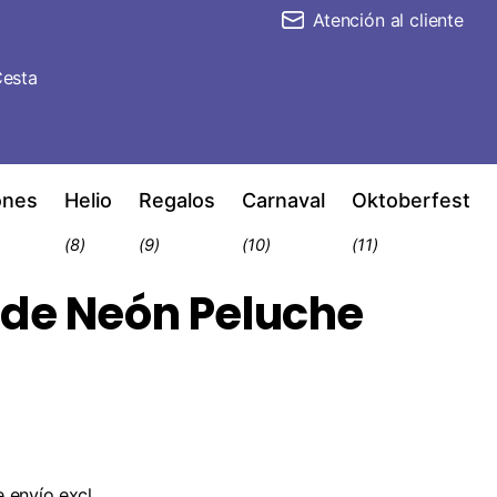
Atención al cliente
esta
ones
Helio
Regalos
Carnaval
Oktoberfest
(8)
(9)
(10)
(11)
rde Neón Peluche
e envío
excl.