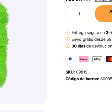
A
Entrega segura en
3–4
Envío gratis desde 59
30 días
de devolució
SKU:
09819
Código de barras:
80035