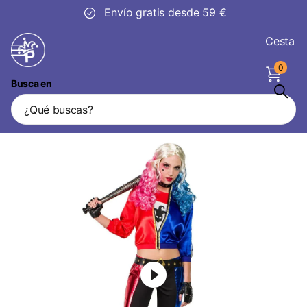
Envío gratis desde 59 €
Cesta
0
Busca en
Disfraz de Harley Quinn Azul Rojo Mujer
Vendedor
Boland