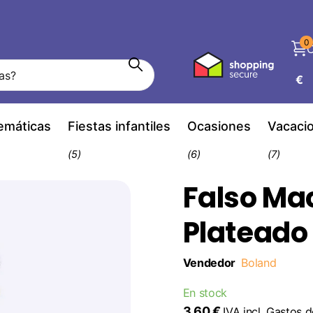
0
C
€
temáticas
Fiestas infantiles
Ocasiones
Vacaci
(5)
(6)
(7)
Falso Ma
Plateado
Vendedor
Boland
En stock
3,60 €
IVA incl.
Gastos d