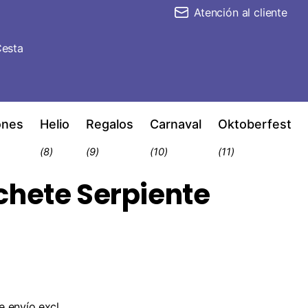
Atención al cliente
esta
ones
Helio
Regalos
Carnaval
Oktoberfest
(8)
(9)
(10)
(11)
chete Serpiente
e envío
excl.