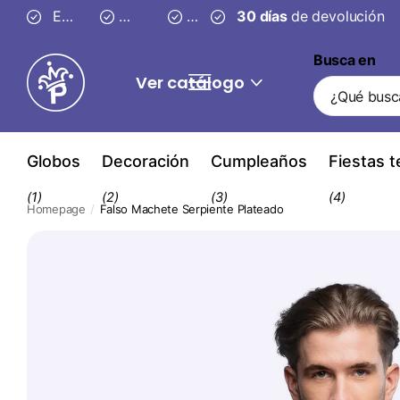
Entrega segura en
Envío gratis desde 59 €
3–4 días
30 días
30 días
de devolución
de devolución
Busca en
Ver catálogo
Globos
Decoración
Cumpleaños
Fiestas 
(1)
(2)
(3)
(4)
Homepage
Falso Machete Serpiente Plateado