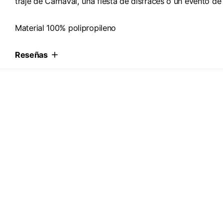
traje de Carnaval, una fiesta de disfraces o un evento de
Material 100% polipropileno
Reseñas