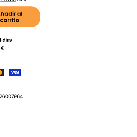
ñadir al
carrito
 días
 €
n
26007964