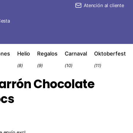
Atención al cliente
esta
ones
Helio
Regalos
Carnaval
Oktoberfest
(8)
(9)
(10)
(11)
arrón Chocolate
pcs
e envío
excl.