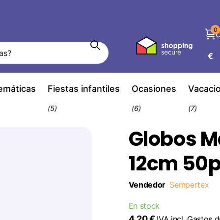
0
C
€
temáticas
Fiestas infantiles
Ocasiones
Vacaci
(5)
(6)
(7)
Globos M
12cm 50
Vendedor
Sempertex
En stock
4,20 €
IVA incl.
Gastos d