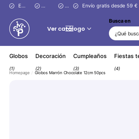
Entrega segura en
Envío gratis desde 59 €
3–4 días
30 días
Envío gratis desde 59 €
de devolución
Busca en
Ver catálogo
Globos
Decoración
Cumpleaños
Fiestas 
(1)
(2)
(3)
(4)
Homepage
Globos Marrón Chocolate 12cm 50pcs