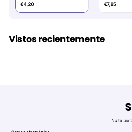
€4,20
€7,85
Vistos recientemente
S
No te pier