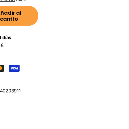
ñadir al
carrito
 días
 €
n
40203911