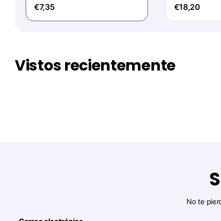
€7,35
€18,20
Vistos recientemente
S
No te pier