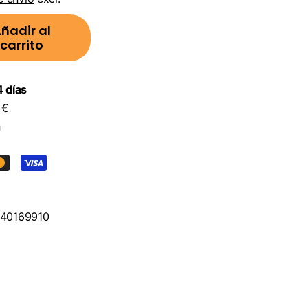
ñadir al
carrito
 días
 €
n
40169910