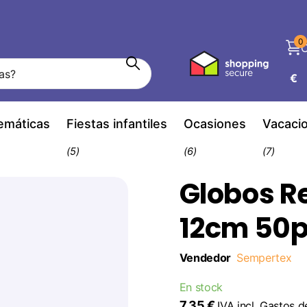
0
C
€
temáticas
Fiestas infantiles
Ocasiones
Vacaci
(5)
(6)
(7)
Globos R
12cm 50
Vendedor
Sempertex
En stock
7,35 €
IVA incl.
Gastos d