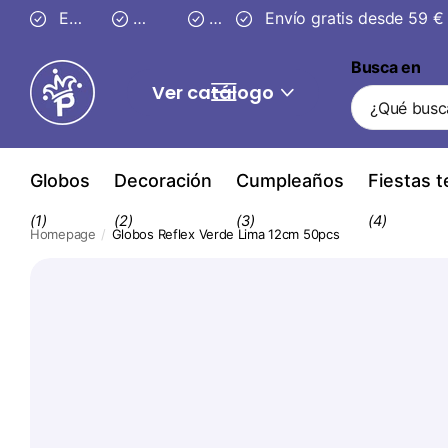
Entrega segura en
Envío gratis desde 59 €
3–4 días
30 días
30 días
de devolución
de devolución
Busca en
Ver catálogo
Globos
Decoración
Cumpleaños
Fiestas 
(1)
(2)
(3)
(4)
Homepage
Globos Reflex Verde Lima 12cm 50pcs