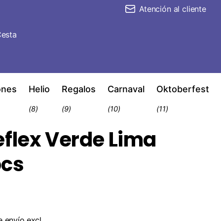
Atención al cliente
esta
ones
Helio
Regalos
Carnaval
Oktoberfest
(8)
(9)
(10)
(11)
eflex Verde Lima
pcs
e envío
excl.