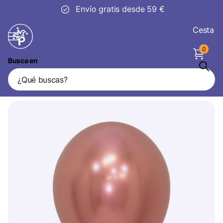
30 días
de devolución
Cesta
0
Busca en
Globos Reflex Oro Rosa 30cm 50pcs
Vendedor
Sempertex