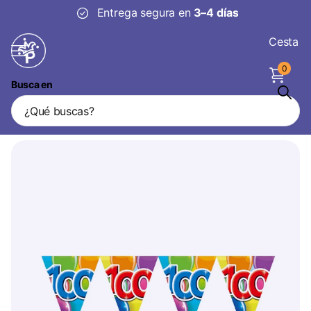
Entrega segura en
3–4 días
Cesta
0
Busca en
Guirnalda 100 años 10m
Vendedor
WeFiesta