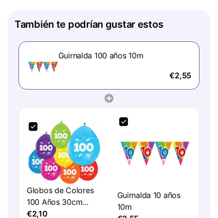
También te podrían gustar estos
Guirnalda 100 años 10m
€2,55
Globos de Colores
Guirnalda 10 años
100 Años 30cm
10m
8pcs
€2,10