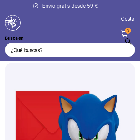
30 días
de devolución
Cesta
0
Busca en
Invitaciones Sonic Con Sobres 6pcs
Vendedor
Procos