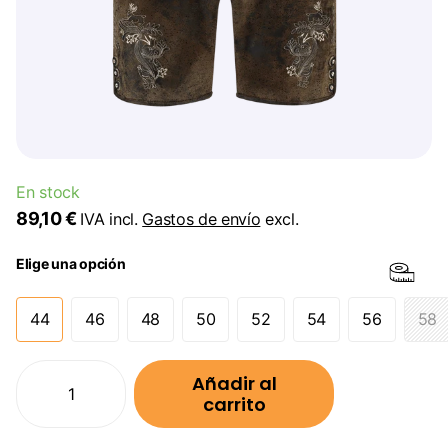
En stock
89,10 €
IVA incl.
Gastos de envío
excl.
Elige una opción
44
46
48
50
52
54
56
58
Añadir al
carrito