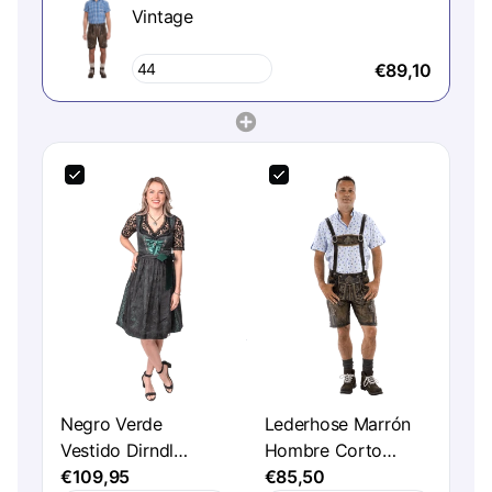
Vintage
€89,10
Negro Verde
Lederhose Marrón
Vestido Dirndl
Hombre Corto
Oktoberfest Mujer
€109,95
Antiguo
€85,50