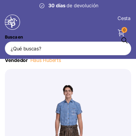
30 días
de devolución
Cesta
0
Busca en
Lederhose Marrón Hombre Corto
Vintage
Vendedor
Haus Huberts