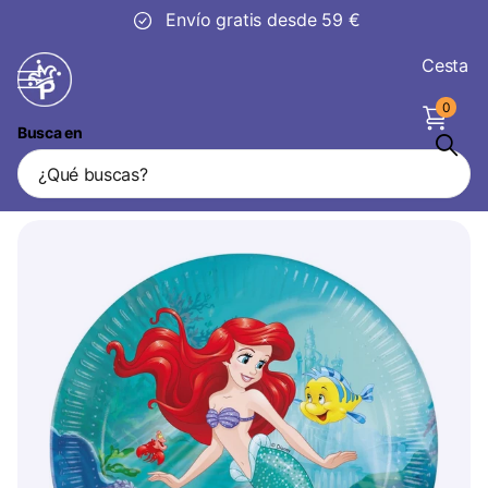
Envío gratis desde 59 €
Cesta
0
Busca en
La Sirenita Platos Papel 23cm 8pcs
Vendedor
Procos