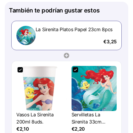
También te podrían gustar estos
La Sirenita Platos Papel 23cm 8pcs
€3,25
Vasos La Sirenita
Servilletas La
200ml 8uds.
Sirenita 33cm
€2,10
20uds.
€2,20