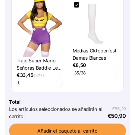
Medias Oktoberfest
Damas Blancas
Traje Super Mario
€8,50
Señoras Baddie Leg
Avenue
€33,45
€47,75
Total
Los artículos seleccionados se añadirán al
€65,20
€50,90
carrito.
Añadir el paquete al carrito