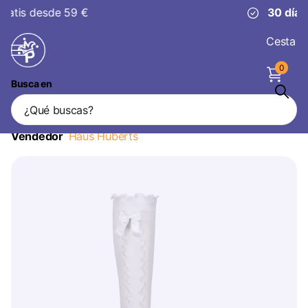
30 días
de devolución
Cesta
0
Busca en
Medias Oktoberfest Damas Blancas con
Lazo
Vendedor
Haus Huberts