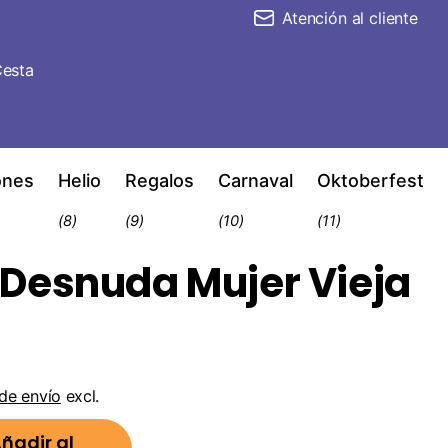
Atención al cliente
esta
ones
Helio
Regalos
Carnaval
Oktoberfest
(8)
(9)
(10)
(11)
Desnuda Mujer Vieja
de envío
excl.
ñadir al