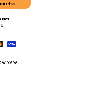
carrito
 días
 €
n
26001696