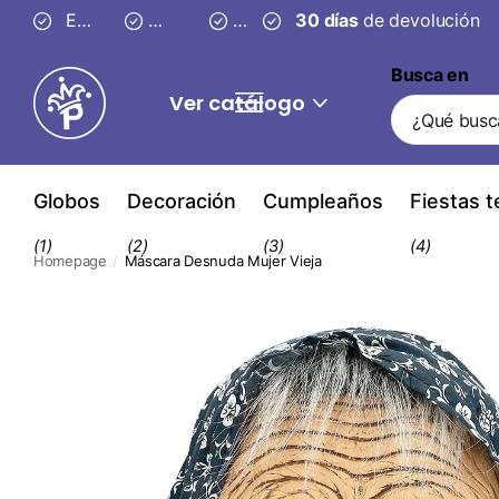
Entrega segura en
Envío gratis desde 59 €
3–4 días
30 días
30 días
de devolución
de devolución
Busca en
Ver catálogo
Globos
Decoración
Cumpleaños
Fiestas 
(1)
(2)
(3)
(4)
Homepage
Máscara Desnuda Mujer Vieja