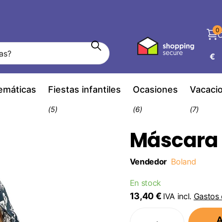
0
C
€
temáticas
Fiestas infantiles
Ocasiones
Vacaci
(5)
(6)
(7)
Máscara 
Vendedor
Boland
En stock
13,40 €
IVA incl.
Gastos 
A