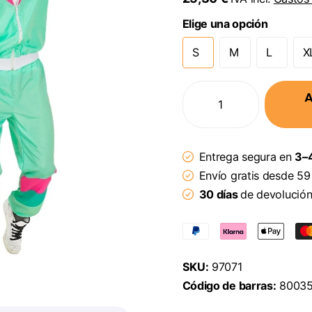
Elige una opción
S
M
L
X
A
Entrega segura en
3–4
Envío gratis desde 59
30 días
de devolució
SKU:
97071
Código de barras:
80035