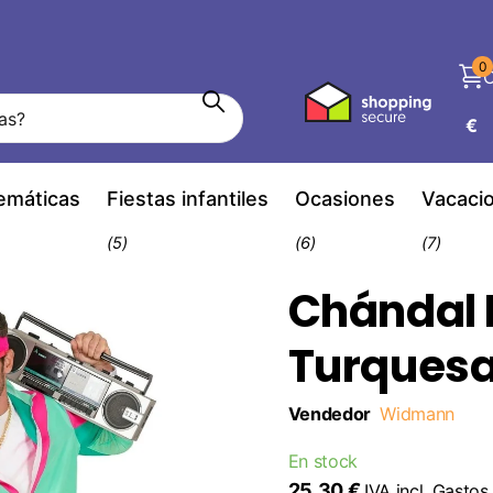
0
C
€
temáticas
Fiestas infantiles
Ocasiones
Vacaci
(5)
(6)
(7)
Chándal 
Turques
Vendedor
Widmann
En stock
25,30 €
IVA incl.
Gastos 