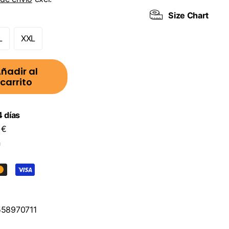
Size Chart
L
XXL
ñadir al
carrito
 días
 €
n
58970711