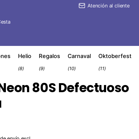
Atención al cliente
esta
ones
Helio
Regalos
Carnaval
Oktoberfest
(8)
(9)
(10)
(11)
Neon 80S Defectuoso
a
de envío
excl.