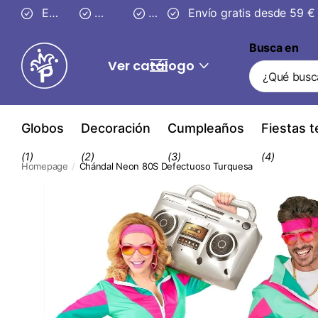
Entrega segura en
Envío gratis desde 59 €
3–4 días
30 días
30 días
de devolución
de devolución
Busca en
Ver catálogo
Globos
Decoración
Cumpleaños
Fiestas 
(1)
(2)
(3)
(4)
Homepage
Chándal Neon 80S Defectuoso Turquesa