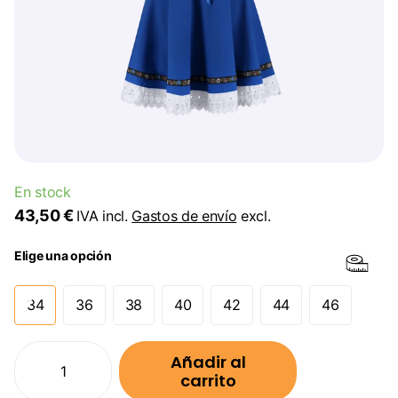
En stock
43,50 €
IVA incl.
Gastos de envío
excl.
Elige una opción
34
36
38
40
42
44
46
Añadir al
carrito