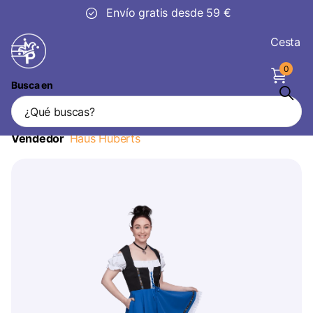
Envío gratis desde 59 €
Cesta
0
Busca en
Oktoberfest Vestido Dirndl Oktoberfest
Negro Azul Señoras
Vendedor
Haus Huberts