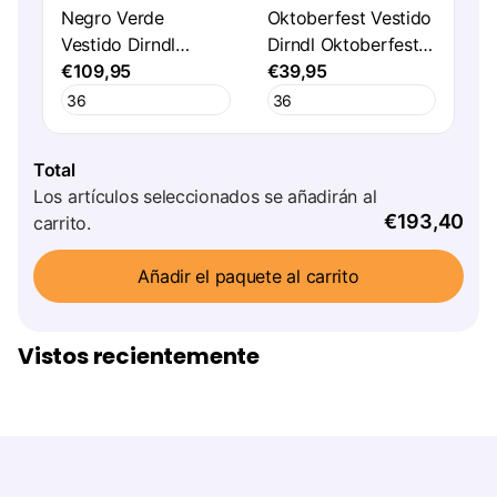
Negro Verde
Oktoberfest Vestido
Vestido Dirndl
Dirndl Oktoberfest
Oktoberfest Mujer
€109,95
Negro Rojo Señoras
€39,95
Jaquard
Total
Los artículos seleccionados se añadirán al
€193,40
carrito.
Añadir el paquete al carrito
Vistos recientemente