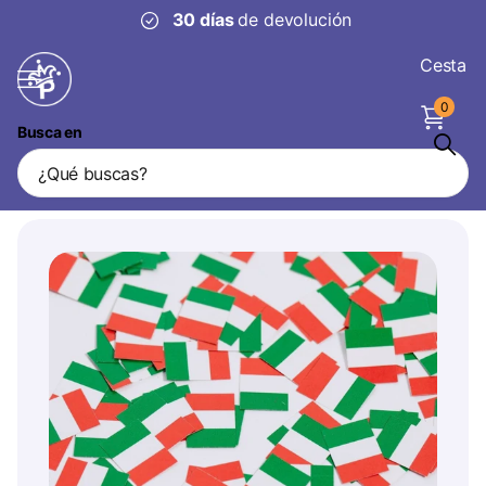
30 días
de devolución
Cesta
0
Busca en
Papel Confeti de Mesa Italia 150uds.
Vendedor
WeFiesta