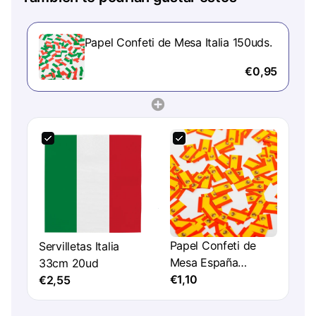
Papel Confeti de Mesa Italia 150uds.
€0,95
Papel Confeti de
Servilletas Italia
Mesa España
33cm 20ud
150uds
€1,10
€2,55