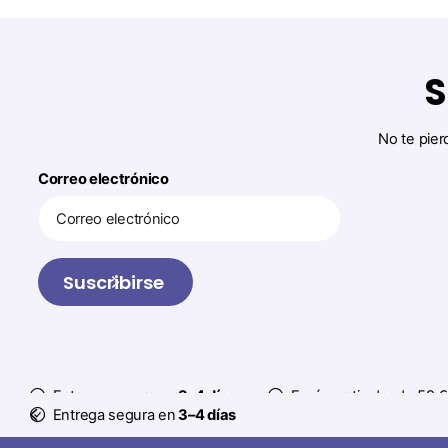
S
No te pier
Correo electrónico
Suscribirse
Entrega segura en
3–4 días
Envío gratis desde 59 €
Entrega segura en
3–4 días