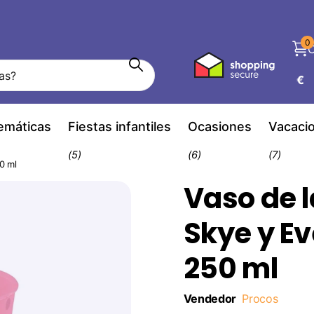
olución
0
C
€
temáticas
Fiestas infantiles
Ocasiones
Vacaci
(5)
(6)
(7)
50 ml
Vaso de l
Skye y Ev
250 ml
Vendedor
Procos