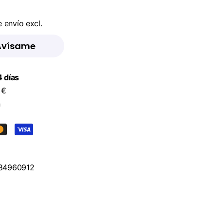
e envío
excl.
Avísame
 días
 €
n
84960912