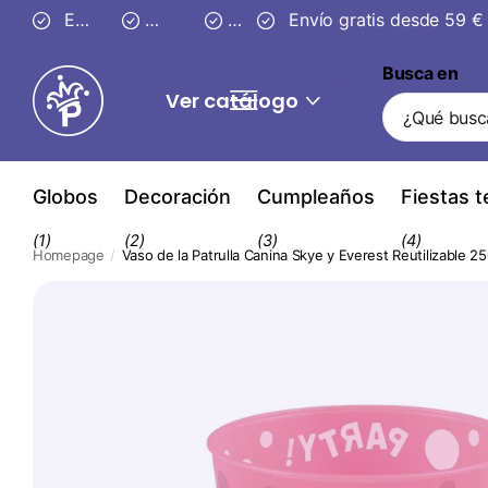
Entrega segura en
Envío gratis desde 59 €
3–4 días
30 días
de devolución
30 días
de dev
Busca en
Ver catálogo
Globos
Decoración
Cumpleaños
Fiestas 
(1)
(2)
(3)
(4)
Homepage
Vaso de la Patrulla Canina Skye y Everest Reutilizable 2