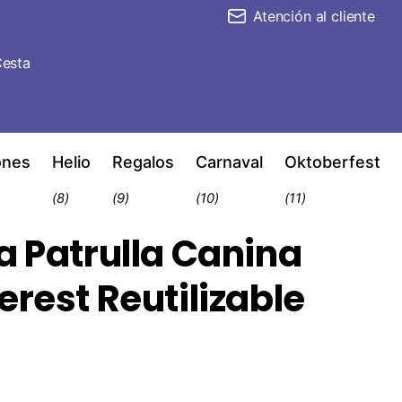
Atención al cliente
esta
ones
Helio
Regalos
Carnaval
Oktoberfest
(8)
(9)
(10)
(11)
a Patrulla Canina
erest Reutilizable