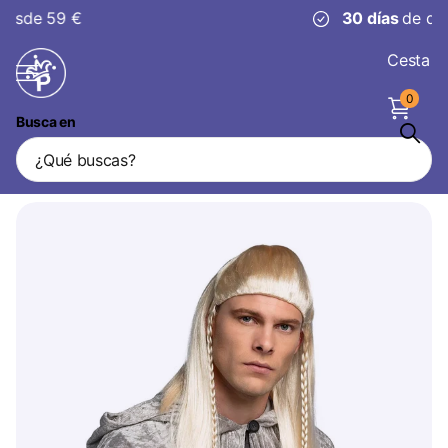
30 días
de devolución
Cesta
0
Busca en
Peluca de Duende
Vendedor
Boland