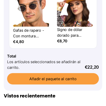
Signo de dólar
Gafas de rapero -
dorado para
Con montura
mascotas
€8,70
metálica a cuadros -
€4,80
14 cm x 13,5 cm x
4,6 cm
Total
Los artículos seleccionados se añadirán al
€22,20
carrito.
Añadir el paquete al carrito
Vistos recientemente