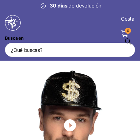
30 días
de devolución
Cesta
0
Busca en
Marca del dólar mascota negro
Vendedor
Boland