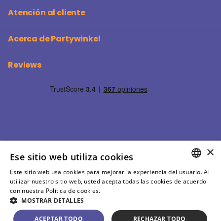
Atención al cliente
Acerca de Partywinkel
Reviews
×
Ese sitio web utiliza cookies
Este sitio web usa cookies para mejorar la experiencia del usuario. Al
SPANISH
utilizar nuestro sitio web, usted acepta todas las cookies de acuerdo
©
2026
Partywinkel Todos los precios incluyen IVA
con nuestra Política de cookies.
Más información
SPANISH
MOSTRAR DETALLES
ES (EUR €)
Menu
ACEPTAR TODO
RECHAZAR TODO