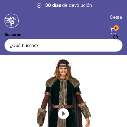
30 días
de devolución
Cesta
0
Busca en
Disfraz de Vikingo Verde Hombre
Vendedor
Boland