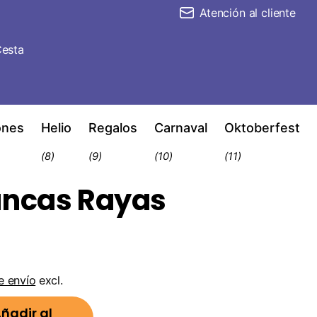
Atención al cliente
esta
ones
Helio
Regalos
Carnaval
Oktoberfest
(8)
(9)
(10)
(11)
ancas Rayas
e envío
excl.
ñadir al