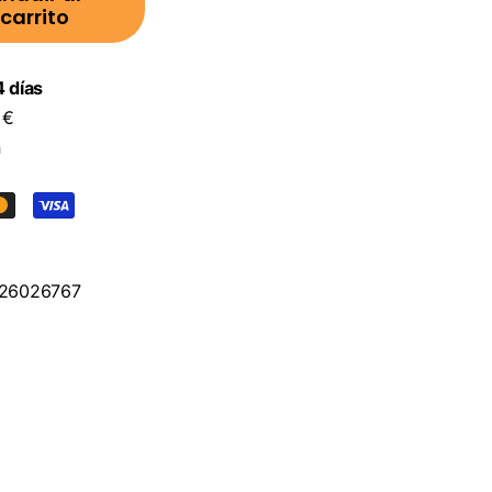
carrito
 días
 €
n
26026767