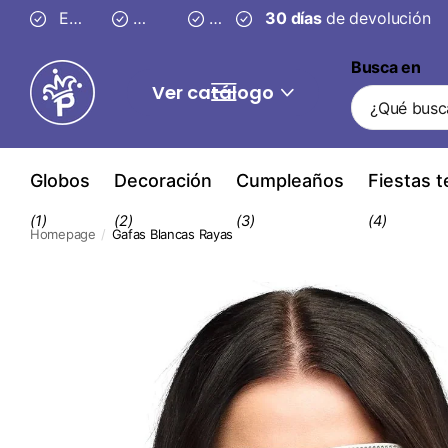
Entrega segura en
Envío gratis desde 59 €
3–4 días
30 días
30 días
de devolución
de devolución
Busca en
Ver catálogo
Globos
Decoración
Cumpleaños
Fiestas 
(1)
(2)
(3)
(4)
Homepage
Gafas Blancas Rayas