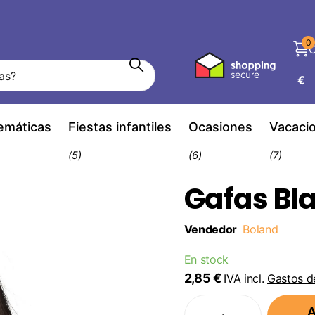
0
C
€
temáticas
Fiestas infantiles
Ocasiones
Vacaci
(5)
(6)
(7)
Gafas Bl
Vendedor
Boland
En stock
2,85 €
IVA incl.
Gastos d
A