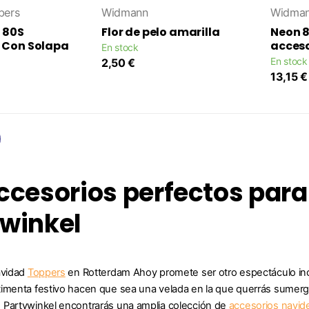
bers
Widmann
Widma
 80S
Flor de pelo amarilla
Neon 8
 Con Solapa
acceso
En stock
En stock
2,50 €
13,15 €
ccesorios perfectos para
ywinkel
avidad
Toppers
en Rotterdam Ahoy promete ser otro espectáculo inolv
imenta festivo hacen que sea una velada en la que querrás sumergir
 Partywinkel encontrarás una amplia colección de
accesorios navid