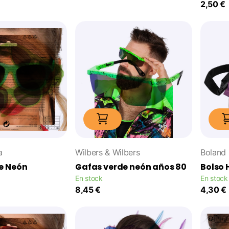
2,50 €
a
Wilbers & Wilbers
Boland
e Neón
Gafas verde neón años 80
Bolso 
En stock
En stock
8,45 €
4,30 €