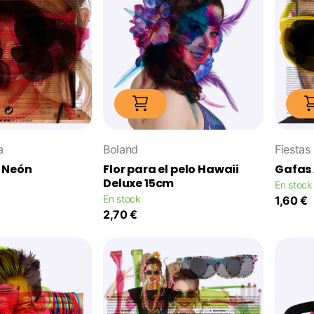
a
Boland
Fiestas
 Neón
Flor para el pelo Hawaii
Gafas 
Deluxe 15cm
En stock
En stock
1,60 €
2,70 €