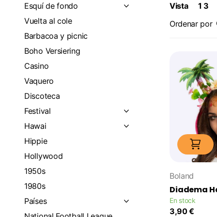
Esquí de fondo
Vista
1
3
Vuelta al cole
Ordenar por
Barbacoa y picnic
Boho Versiering
Casino
Vaquero
Discoteca
Festival
Hawai
Hippie
Hollywood
1950s
Boland
1980s
Diadema H
Países
En stock
3,90 €
National Football League