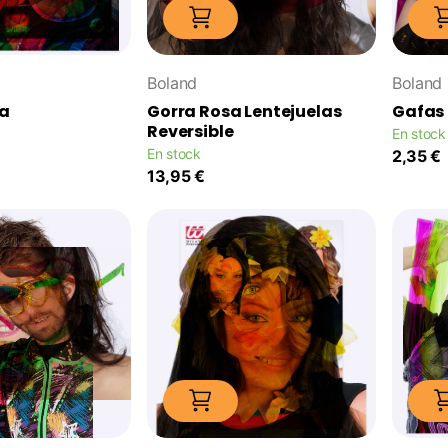
Boland
Boland
ia
Gorra Rosa Lentejuelas
Gafas d
Reversible
En stock
En stock
2,35 €
13,95 €