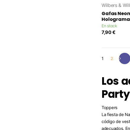
Wilbers & Wil
Gafas Neon
Holograma
En stock
7,90 €
1
2
Los a
Part
Toppers
La fiesta de N
código de vest
adecuados. En