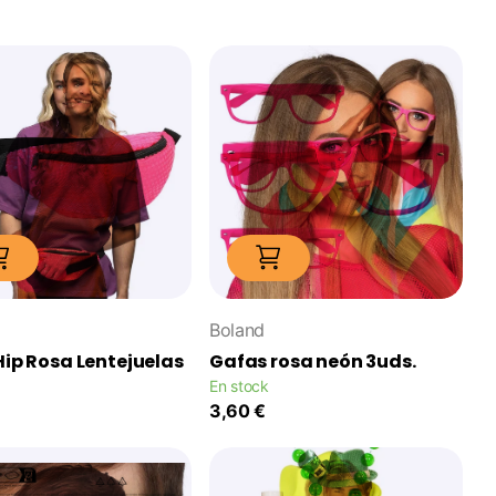
Boland
Hip Rosa Lentejuelas
Gafas rosa neón 3uds.
En stock
3,60 €