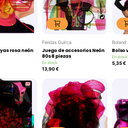
Fiestas Guirca
Boland
ayas rosa neón
Juego de accesorios Neón
Bolso 
80s 8 piezas
En stock
En stock
5,35 €
13,90 €