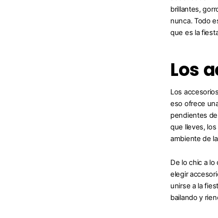
brillantes, gor
nunca. Todo e
que es la fies
Los a
Los accesorios
eso ofrece una 
pendientes de 
que lleves, lo
ambiente de la
De lo chic a l
elegir accesor
unirse a la fi
bailando y rie