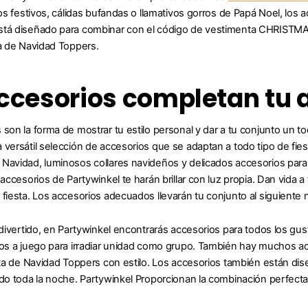
ros festivos, cálidas bufandas o llamativos gorros de Papá Noel, los 
stá diseñado para combinar con el código de vestimenta CHRIST
ta de Navidad Toppers.
ccesorios completan tu
 son la forma de mostrar tu estilo personal y dar a tu conjunto un t
versátil selección de accesorios que se adaptan a todo tipo de fiest
Navidad, luminosos collares navideños y delicados accesorios para el
s accesorios de Partywinkel te harán brillar con luz propia. Dan vida
 fiesta. Los accesorios adecuados llevarán tu conjunto al siguiente n
o divertido, en Partywinkel encontrarás accesorios para todos los 
ios a juego para irradiar unidad como grupo. También hay muchos acc
esta de Navidad Toppers con estilo. Los accesorios también están 
ndo toda la noche. Partywinkel Proporcionan la combinación perfecta 