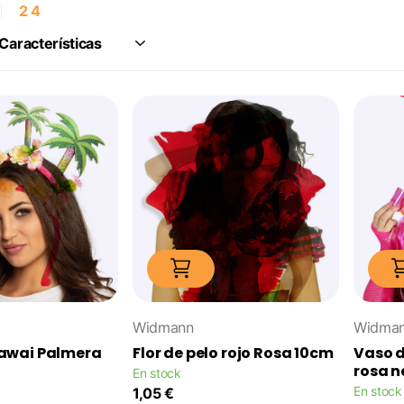
2
4
Widmann
Widma
awai Palmera
Flor de pelo rojo Rosa 10cm
Vaso d
rosa n
En stock
En stock
1,05 €