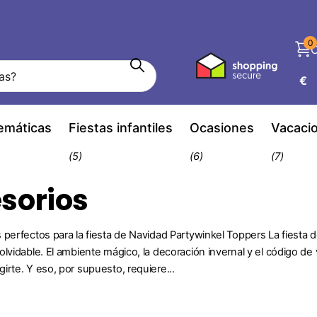
0
C
€
temáticas
Fiestas infantiles
Ocasiones
Vacaci
(5)
(6)
(7)
sorios
 perfectos para la fiesta de Navidad Partywinkel Toppers La fiest
olvidable. El ambiente mágico, la decoración invernal y el código d
irte. Y eso, por supuesto, requiere...