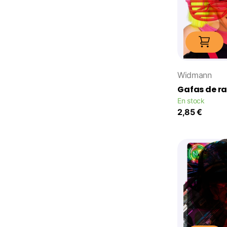
Widmann
Gafas de r
En stock
2,85 €