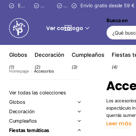
Entrega segura en
Envío gratis desde 59 €
3–4 días
30 días
30 días
de devolución
de devolución
Busca en
Ver catálogo
Globos
Decoración
Cumpleaños
Fiestas 
(1)
(2)
(3)
(4)
Homepage
Accesorios
Acce
Ver todas las colecciones
Los accesorios
Globos
espectáculo in
Decoración
querrás sumerg
Cumpleaños
Leer más
Fiestas temáticas