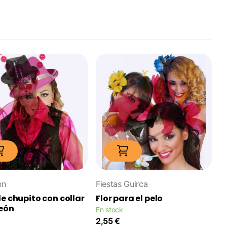
nn
Fiestas Guirca
e chupito con collar
Flor para el pelo
eón
En stock
2,55 €