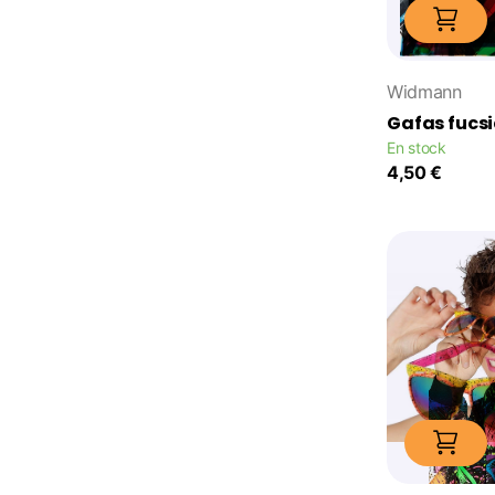
Widmann
Gafas fucs
En stock
4,50 €