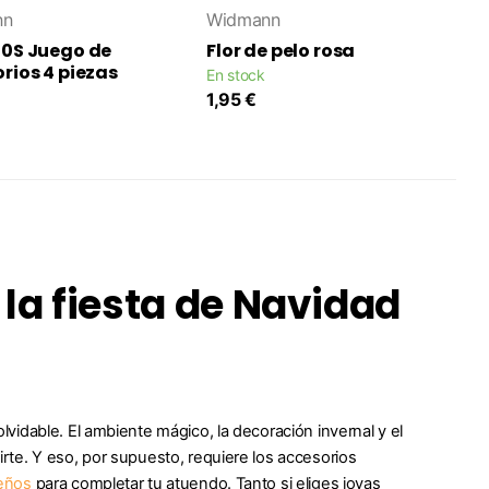
nn
Widmann
0S Juego de
Flor de pelo rosa
rios 4 piezas
En stock
1,95 €
 la fiesta de Navidad
idable. El ambiente mágico, la decoración invernal y el
te. Y eso, por supuesto, requiere los accesorios
eños
para completar tu atuendo. Tanto si eliges joyas