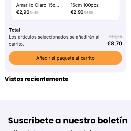
Amarillo Claro 15cm
15cm 100pcs
100pcs
€2,90
€2,90
€4,85
€4,85
Total
Los artículos seleccionados se añadirán al
€14,55
€8,70
carrito.
Añadir el paquete al carrito
Vistos recientemente
Suscríbete a nuestro boletín