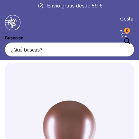
30 días
de devolución
Cesta
0
Busca en
Globo Gigante Oro Rosa XL 60cm
Vendedor
Balloonia