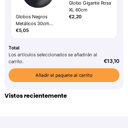
Globo Gigante Rosa
XL 60cm
Globos Negros
€2,20
Metálicos 30cm
50pcs
€5,05
Total
Los artículos seleccionados se añadirán al
€13,10
carrito.
Añadir el paquete al carrito
Vistos recientemente