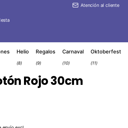
Atención al cliente
esta
ones
Helio
Regalos
Carnaval
Oktoberfest
(8)
(9)
(10)
(11)
otón Rojo 30cm
e envío
excl.