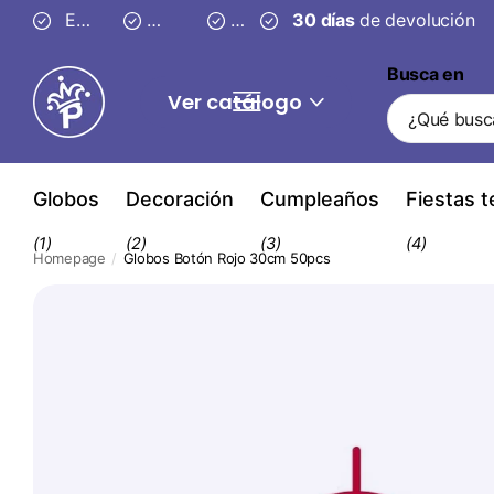
Entrega segura en
Envío gratis desde 59 €
3–4 días
30 días
30 días
de devolución
de devolución
Busca en
Ver catálogo
Globos
Decoración
Cumpleaños
Fiestas 
(1)
(2)
(3)
(4)
Homepage
Globos Botón Rojo 30cm 50pcs