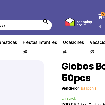
0
C
€
temáticas
Fiestas infantiles
Ocasiones
Vacaci
(5)
(6)
(7)
Globos B
50pcs
Vendedor
Balloonia
En stock
7,00 €
IVA incl.
Gastos d