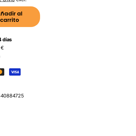
ñadir al
carrito
 días
 €
n
40884725