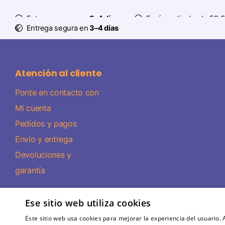
Entrega segura en
3–4 días
Envío gratis desde 59 €
Entrega segura en
3–4 días
Atención al cliente
Ponte en contacto con
Mi cuenta
Pedidos y pagos
Envío y entrega
Devoluciones y
garantía
Ese sitio web utiliza cookies
Este sitio web usa cookies para mejorar la experiencia del usuario. A