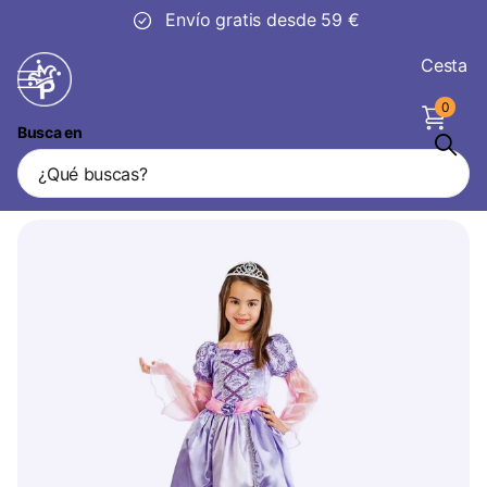
Envío gratis desde 59 €
Cesta
0
Busca en
Vestido Princesa Victoria
Vendedor
Boland