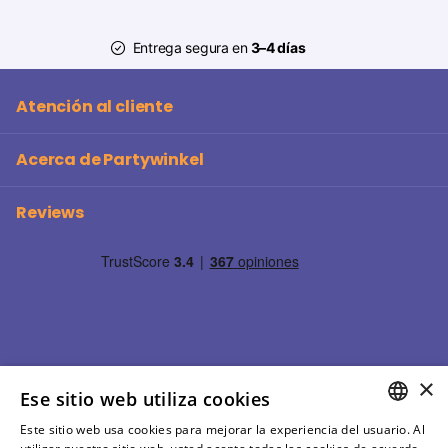
Entrega segura en
3–4 días
Atención al cliente
Acerca de Partywinkel
Reviews
×
Ese sitio web utiliza cookies
Este sitio web usa cookies para mejorar la experiencia del usuario. Al
SPANISH